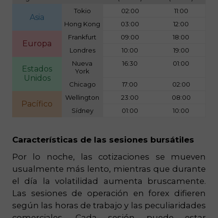
Tokio
02:00
11:00
Asia
Hong Kong
03:00
12:00
Frankfurt
09:00
18:00
Europa
Londres
10:00
19:00
Nueva
16:30
01:00
Estados
York
Unidos
Chicago
17:00
02:00
Wellington
23:00
08:00
Pacífico
Sídney
01:00
10:00
Características de las sesiones bursátiles
Por lo noche, las cotizaciones se mueven
usualmente más lento, mientras que durante
el día la volatilidad aumenta bruscamente.
Las sesiones de operación en forex difieren
según las horas de trabajo y las peculiaridades
comerciales. Cada sesión puede estar