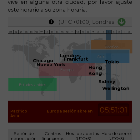
vive en alguna otra ciudad, por favor ajuste
este horario a su zona horaria.
(UTC +01:00) Londres
23
22
21
20
19
18
17
16
15
14
13
12
11
10
9
8
7
6
5
4
3
2
1
0
Pacífico
Londres
Asia
Frankfurt
Chicago
Tokio
Nueva York
Hong
Europa
Kong
Sídney
Estados Unidos
Wellington
05:51:01
Pacífico
Europa sesión abre en
Asia
Sesión de
Centros
Hora de apertura
Hora de cierre
negociación
financieros
(UTC+3)
(UTC+3)