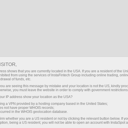
SP
Iniciar sesión
Búsqueda
Horas del piso comercial de InstaSpot
04:08:58
ISITOR,
ess shows that you are currently located in the USA. If you are a resident of the Uni
ibited from using the services of InstaFintech Group including online trading, online
drawal of funds, etc.
k you are seeing this message by mistake and your location is not the US, kindly pro
herwise, you must leave the website in order to comply with government restrictions
ur IP address show your location as the USA?
sing a VPN provided by a hosting company based in the United States;
oes not have proper WHOIS records;
occurred in the WHOIS geolocation database.
LONDRES
irm whether you are a US resident or not by clicking the relevant button below. If y
ption, being a US resident, you will not be able to open an account with InstaSpot 