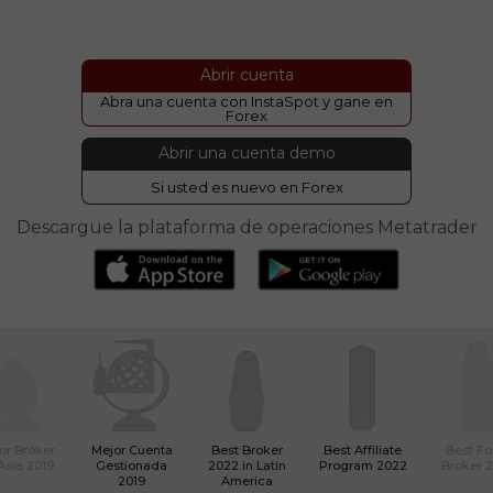
Abrir cuenta
Abra una cuenta con InstaSpot y gane en
Forex
Abrir una cuenta demo
Si usted es nuevo en Forex
Descargue la plataforma de operaciones Metatrader
or Bróker
Mejor Cuenta
Best Broker
Best Affiliate
Best Fo
Asia 2019
Gestionada
2022 in Latin
Program 2022
Broker 
2019
America