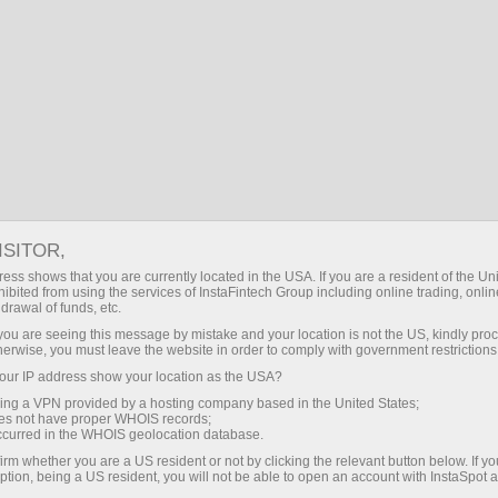
SP
Iniciar sesión
Búsqueda
Financial Markets
Trading Conditions
Contract specifications
ISITOR,
Especificaciones del
ess shows that you are currently located in the USA. If you are a resident of the Uni
ibited from using the services of InstaFintech Group including online trading, online
Contrato
drawal of funds, etc.
k you are seeing this message by mistake and your location is not the US, kindly pro
herwise, you must leave the website in order to comply with government restrictions
La sección contiene la lista de las
ur IP address show your location as the USA?
especificaciones del contrato, donde se indican
sing a VPN provided by a hosting company based in the United States;
oes not have proper WHOIS records;
los spreads, comisiones y swaps para cada
occurred in the WHOIS geolocation database.
cuenta abierta con InstaSpot.
irm whether you are a US resident or not by clicking the relevant button below. If y
ption, being a US resident, you will not be able to open an account with InstaSpot 