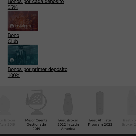
Bonos por cada depósito
55%
Bono
Club
Bonos por primer depósito
100%
or Bróker
Mejor Cuenta
Best Broker
Best Affiliate
Best Fo
Asia 2019
Gestionada
2022 in Latin
Program 2022
Broker 
2019
America