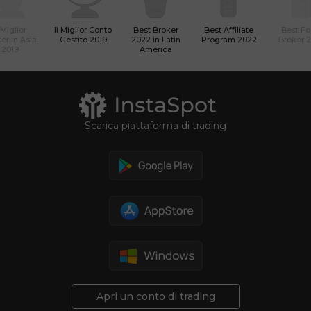
l Miglior
Il Miglior Conto
Best Broker
Best Affiliate
Best Fo
er in Asia
Gestito 2019
2022 in Latin
Program 2022
Broker 
2019
America
Scarica piattaforma di trading
Apri un conto di trading