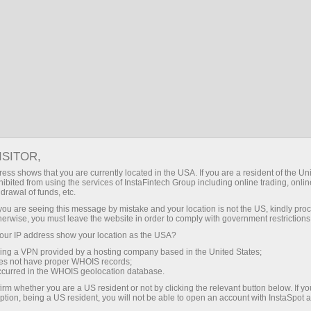
IT
Accedere
Search
Orario di trading nel mercato da InstaSpot
01:51:53
ISITOR,
ess shows that you are currently located in the USA. If you are a resident of the Uni
ibited from using the services of InstaFintech Group including online trading, online
drawal of funds, etc.
k you are seeing this message by mistake and your location is not the US, kindly pro
herwise, you must leave the website in order to comply with government restrictions
ur IP address show your location as the USA?
sing a VPN provided by a hosting company based in the United States;
oes not have proper WHOIS records;
occurred in the WHOIS geolocation database.
LONDRA
irm whether you are a US resident or not by clicking the relevant button below. If y
ption, being a US resident, you will not be able to open an account with InstaSpot 