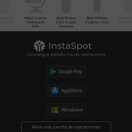
or Bróker
Mejor Cuenta
Best Broker
Best Affiliate
Best Fo
Asia 2019
Gestionada
2022 in Latin
Program 2022
Broker 
2019
America
Descargue plataforma de operaciones
Abra una cuenta de operaciones