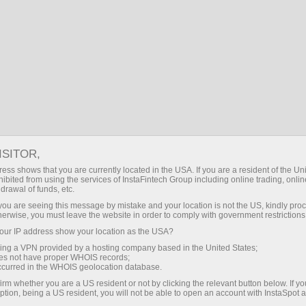
SP
Iniciar sesión
Búsqueda
NOTICIAS INSTASPOT
Abrir una cuenta de operaciones
Abrir una cuenta demo
ISITOR,
ess shows that you are currently located in the USA. If you are a resident of the Uni
ibited from using the services of InstaFintech Group including online trading, online
drawal of funds, etc.
Eventos principales
k you are seeing this message by mistake and your location is not the US, kindly pro
herwise, you must leave the website in order to comply with government restrictions
ur IP address show your location as the USA?
sing a VPN provided by a hosting company based in the United States;
oes not have proper WHOIS records;
occurred in the WHOIS geolocation database.
irm whether you are a US resident or not by clicking the relevant button below. If y
ption, being a US resident, you will not be able to open an account with InstaSpot 