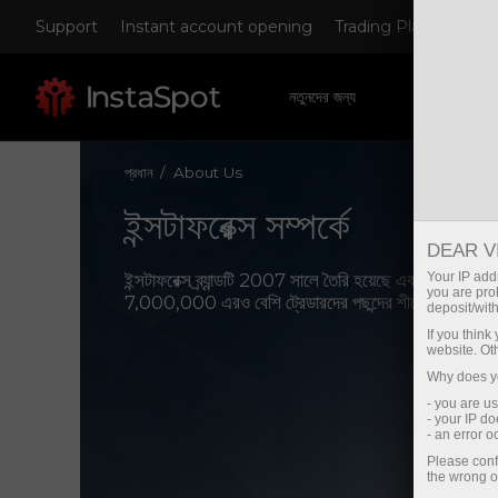
Support
Instant account opening
Trading Platform
D
নতুনদের জন্য
ট্রেডারদের জন্
প্রধান
About Us
ইন্সটাফরেক্স সম্পর্কে
DEAR V
ইন্সটাফরেক্স ব্র্যান্ডটি 2007 সালে তৈরি হয়েছে এবং এই মুহুর্তে 
Your IP addr
you are proh
7,000,000 এরও বেশি ট্রেডারদের পছন্দের শীর্ষে রয়েছে।
deposit/with
If you thin
website. Ot
Why does yo
- you are u
- your IP d
- an error 
Please conf
the wrong o