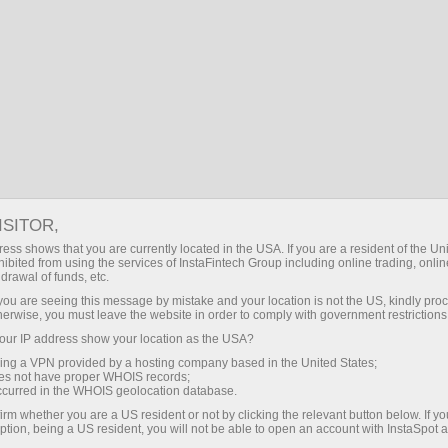
eposit/Withdraw
য
পার্টনারদের জন্য
বিরতি নিন
About InstaSpot
ISITOR,
এটি
ess shows that you are currently located in the USA. If you are a resident of the Uni
ibited from using the services of InstaFintech Group including online trading, online
drawal of funds, etc.
k you are seeing this message by mistake and your location is not the US, kindly pro
herwise, you must leave the website in order to comply with government restrictions
ur IP address show your location as the USA?
sing a VPN provided by a hosting company based in the United States;
oes not have proper WHOIS records;
occurred in the WHOIS geolocation database.
irm whether you are a US resident or not by clicking the relevant button below. If y
ption, being a US resident, you will not be able to open an account with InstaSpot 