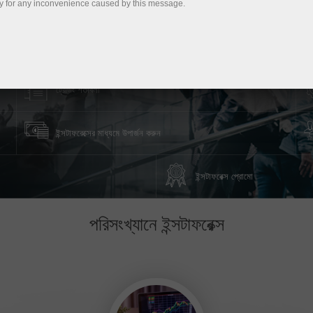
y for any inconvenience caused by this message.
ট্রেডিং প্ল্যাটফর্ম ডাউনলোড করুন
 খুলুন
ট্রেডিং শর্তাবলী
ইন্সটাফরেক্সের মাধ্যমে উপার্জন করুন
ইন্সটাফরেক্স প্রোমো
পরিসংখ্যানে ইন্সটাফরেক্স