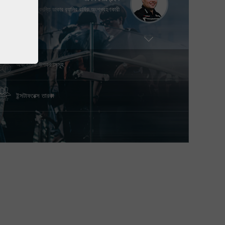
কিংবদন্তি ডাকার র‌্যালির বার্ষিক অংশগ্রহণকারী
অর্থ জমা / উত্তোলন করার পদ্ধতি
অর্থ জমা
অর্থ উত্তোলন
বিশ্বনাথন আনন্দ
XVth বিশ্ব দাবা চ্যাম্পিয়ন
অর্থনৈতিক উপকরণসমূহ
ইন্সটাফরেক্স তারকা
ভ্লাডিমির মোরাভিক
দুইবার এনফিউশন ওয়ার্ল্ড চ্যাম্পিয়ন 2017/2018
এলেস লোপ্রেইস
কিংবদন্তি ডাকার র‌্যালির বার্ষিক অংশগ্রহণকারী