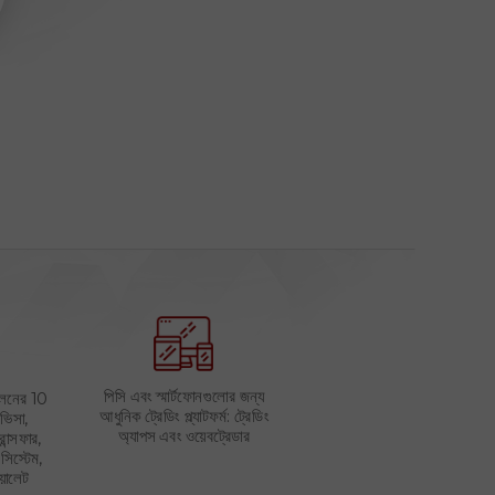
পিসি এবং স্মার্টফোনগুলোর জন্য
োলনের 10
আধুনিক ট্রেডিং প্ল্যাটফর্ম: ট্রেডিং
 ভিসা,
অ্যাপস এবং ওয়েবট্রেডার
্রান্সফার,
সিস্টেম,
য়ালেট