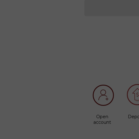
Open
Depo
account