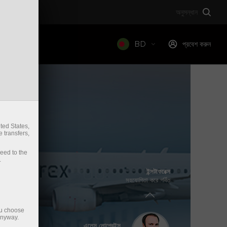
অনুসন্ধান
BD
প্রবেশ করুন
ted States,
 transfers,
ceed to the
.
ইন্সটাফরেক্স
ভ্লাডিমির মোরাভিক
সহযোগিতা করে গর্বিত
দুইবার এনফিউশন ওয়ার্ল্ড চ্যাম্পিয়ন 2017/2018
ou choose
anyway.
এলেস লোপ্রেইস