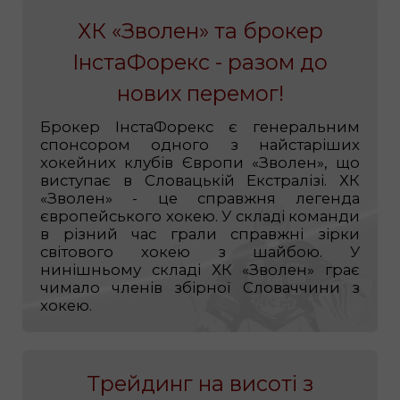
ХК «Зволен» та брокер
ІнстаФорекс - разом до
нових перемог!
Брокер ІнстаФорекс є генеральним
спонсором одного з найстаріших
хокейних клубів Європи «Зволен», що
виступає в Словацькій Екстралізі. ХК
«Зволен» - це справжня легенда
європейського хокею. У складі команди
в різний час грали справжні зірки
світового хокею з шайбою. У
нинішньому складі ХК «Зволен» грає
чимало членів збірної Словаччини з
хокею.
Трейдинг на висоті з