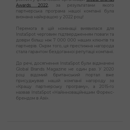
Awards 2022
, за результатами якого
партнерська програма нашої компанії була
визнана найкращою у 2022 році!
Перемога в цій номінації виявилася для
InstaSpot черговим підтвердженням поваги та
довіри більш ніж 7 000 000 наших клієнтів та
партнерів. Окрім того, ця престижна нагорода
стала гарантом бездоганної репутації компанії.
До речі, досягнення InstaSpot були відзначені
Global Brands Magazine не один раз. У 2020
році відомий британський портал вже
присуджував нашій компанії нагороду за
«Кращу партнерську програму», а 2015-го
назвав InstaSpot «Найінноваційнішим Форекс-
брендом в Азії».