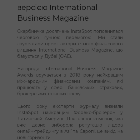
версією International
Business Magazine
Скарбничка досягнень InstaSpot поповнилася
черговою гучною перемогою. Ми стали
лауреатами премії авторитетного фінансового
видання International Business Magazine, що
базується у Дубаї (ОАЕ).
Нагорода International Business Magazine
Awards вручається з 2018 року найкращим
міжнародним фінансовим компаніям, які
працюють у сфері банківських, страхових,
брокерських та інших послуг.
Цього року експерти журналу визнали
InstaSpot найкращим Форекс-брокером у
Латинській Америці. Для нашої компанії, яка
вже давно виборола репутацію лідера
онлайн-трейдингу в Азії та Європі, це вихід на
нові горизонти.