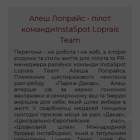
Алеш Лопрайс - пілот
командиInstaSpot Loprais
Team
Перегони - не робота і не хобі, а історія
родини та стиль життя для пілота та PR-
менеджера ралійної команди InstaSpot
Loprais Team Алеша Лопрайса.
Племінник шестиразового чемпіона
ралі-рейду «Париж-Дакар», Алеш
вперше сів за кермо гоночної
вантажівки в семирічному віці та твердо
вирішив для себе, який шлях вибере в
житті. У скарбничці медалей гонщика
сьогодні призові місця за ралі «Дакар»,
«Центрально-Європейське ралі»,
«Шовковий шлях». Міжнародний
брокер ІнстаФорекс, який є титульним
спонсором Loprais Team, хотів би