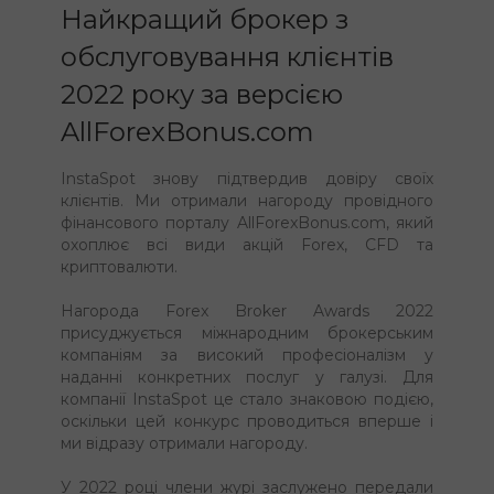
Найкращий брокер з
обслуговування клієнтів
2022 року за версією
AllForexBonus.com
InstaSpot знову підтвердив довіру своїх
клієнтів. Ми отримали нагороду провідного
фінансового порталу AllForexBonus.com, який
охоплює всі види акцій Forex, CFD та
криптовалюти.
Нагорода Forex Broker Awards 2022
присуджується міжнародним брокерським
компаніям за високий професіоналізм у
наданні конкретних послуг у галузі. Для
компанії InstaSpot це стало знаковою подією,
оскільки цей конкурс проводиться вперше і
ми відразу отримали нагороду.
У 2022 році члени журі заслужено передали