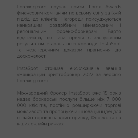
Forexing.com вручає призи Forex Awards
фінансовим компаніям по всьому світу за їхній
підхід до клієнтів. Нагороди присуджуються
найкращим роздрібним міжнародним і
регіональним форекс-брокерам. Варто
відзначити, що така премія є заслуженим
результатом старань всієї команди InstaSpot
та незаперечним доказом прагнення до
досконалості.
InstaSpot отримав ексклюзивне звання
«Найкращий криптоброкер 2022 за версією
Forexing.com».
Міжнародний брокер InstaSpot вже 15 років
надає брокерські послуги більше ніж 7 000
000 клієнтів, постійно розширюючи торгові
можливості та пропонуючи інноваційні ідеї для
онлайн-торгівлі на крипторинку, Форекс та на
інших онлайн ринках.