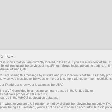
UA
Увійти
Поиск
Головна
О компании
Награды
Стіна нагород компанії InstaSpot
InstaSpot - один з провідних світових брендів на
ISITOR,
ринку Форекс. Компанії, які стоять за брендом
InstaSpot мають стійку конкурентну позицію у
ess shows that you are currently located in the USA. If you are a resident of the Uni
ibited from using the services of InstaFintech Group including online trading, online
всіх ключових сегментах. Група компаній
drawal of funds, etc.
отримала безліч престижних нагород від ділових
k you are seeing this message by mistake and your location is not the US, kindly pro
журналів та спеціалізованих виставкових
herwise, you must leave the website in order to comply with government restrictions
проектів за бездоганну якість, безпеку,
ur IP address show your location as the USA?
інноваційний підхід та широкий вибір послуг та
пропозицій.
sing a VPN provided by a hosting company based in the United States;
oes not have proper WHOIS records;
occurred in the WHOIS geolocation database.
irm whether you are a US resident or not by clicking the relevant button below. If y
Зареєструвати особистий акаунт
ption, being a US resident, you will not be able to open an account with InstaSpot 