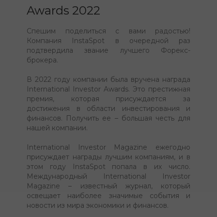
Awards 2022
Спешим поделиться с вами радостью!
Компания InstaSpot в очередной раз
подтвердила звание лучшего Форекс-
брокера.
В 2022 году компании была вручена награда
International Investor Awards. Это престижная
премия, которая присуждается за
достижения в области инвестирования и
финансов. Получить ее – большая честь для
нашей компании.
International Investor Magazine ежегодно
присуждает награды лучшим компаниям, и в
этом году InstaSpot попала в их число.
Международный International Investor
Magazine – известный журнал, который
освещает наиболее значимые события и
новости из мира экономики и финансов.