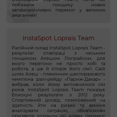
побажати гонщику нових
запаморочливих перемог у великих
змаганнях!
InstaSpot Loprais Team
Ралійний склад InstaSpot Loprais Team -
результат співпраці з чеським
гонщиком Алешом Лопрайсом, для
якого перегони не просто хобі та
робота, а ще й історія його сім'ї. Свій
шлях Алеш - племінник шестиразового
чемпіона ралі-рейду «Париж-Дакар» -
вибрав, коли йому виповнилося сім
років. InstaSpot Loprais Team показує
блискучі результати з 2012 року.
Спортивний досвід, помножений на
здатність йти на ризик та вміння
аналізувати ситуацію, обов'язково
призведе команду до нових перемог