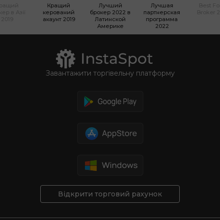
ращий
Кращий
Лучший
Лучшая
Best Fo
кер в Азії
керований
брокер 2022 в
партнерская
Broker 
2019
акаунт 2019
Латинской
программа
Америке
2022
Завантажити торгівельну платформу
Відкрити торговий рахунок