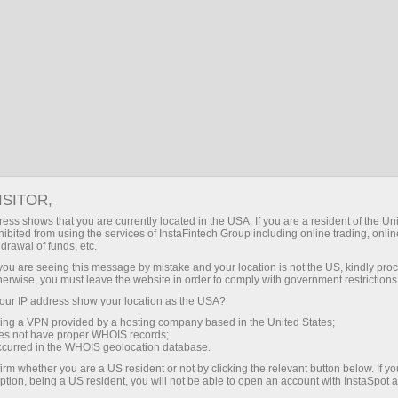
MS
Daftar Masuk
Search
Utama
About InstaSpot
Awards
Senarai anugerah InstaSpot
InstaSpot adalah salah satu jenama forex global
ISITOR,
yang terkemuka. Syarikat di sebalik jenama
InstaSpot mempunyai kedudukan kompetitif yang
ess shows that you are currently located in the USA. If you are a resident of the Uni
ibited from using the services of InstaFintech Group including online trading, online
kuat dalam semua segmen utama. Kumpulan
drawal of funds, etc.
syarikat ini telah menerima pelbagai anugerah
k you are seeing this message by mistake and your location is not the US, kindly pro
berprestij dari majalah perniagaan dan projek
herwise, you must leave the website in order to comply with government restrictions
eksposisi khusus untuk kualiti, keselamatan,
ur IP address show your location as the USA?
pendekatan inovatif, dan pelbagai pilihan untuk
perkhidmatan dan tawaran yang sempurna.
sing a VPN provided by a hosting company based in the United States;
oes not have proper WHOIS records;
occurred in the WHOIS geolocation database.
irm whether you are a US resident or not by clicking the relevant button below. If y
Muat Turun Platform Dagangan
ption, being a US resident, you will not be able to open an account with InstaSpot 