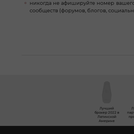
никогда не афишируйте номер вашего 
сообществ (форумов, блогов, социальны
Лучший
Л
брокер 2022 в
пар
Латинской
пр
Америке