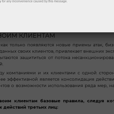
y for any inconvenience caused by this message.
СВОИМ КЛИЕНТАМ
как только появляются новые приемы атак, биз
данных своих клиентов, привлекает внешних эк
пытаются защититься от потока несанкционирова
й.
жду компаниями и их клиентами с одной сторо
лее эффективной является консолидация действи
нтов о возможности использования ряда мер, 
воим клиентам базовые правила, следуя ко
 действий третьих лиц: