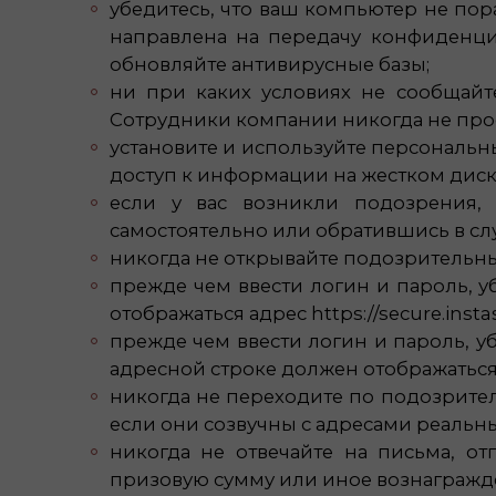
убедитесь, что ваш компьютер не по
направлена на передачу конфиденци
обновляйте антивирусные базы;
ни при каких условиях не сообщай
Сотрудники компании никогда не прос
установите и используйте персональ
доступ к информации на жестком диск
если у вас возникли подозрения,
самостоятельно или обратившись в с
никогда не открывайте подозрительны
прежде чем ввести логин и пароль, у
отображаться адрес https://secure.inst
прежде чем ввести логин и пароль, уб
адресной строке должен отображаться U
никогда не переходите по подозрите
если они созвучны с адресами реальн
никогда не отвечайте на письма, о
призовую сумму или иное вознагражде