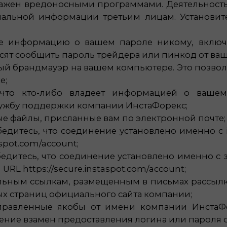
ражен вредоносными программами. Деятельность
альной информации третьим лицам. Установит
те информацию о вашем пароле никому, включ
ят сообщить пароль трейдера или пинкод от ваше
ный брандмауэр на вашем компьютере. Это позв
е;
 что кто-либо владеет информацией о вашем
лужбу поддержки компании ИнстаФорекс;
е файлы, присланные вам по электронной почте;
бедитесь, что соединение установлено именно с 
aspot.com/account;
едитесь, что соединение установлено именно с з
RL https://secure.instaspot.com/account;
льным ссылкам, размещенным в письмах рассылк
ых страниц официального сайта компании;
тправленные якобы от имени компании ИнстаФ
ние взамен предоставления логина или пароля от