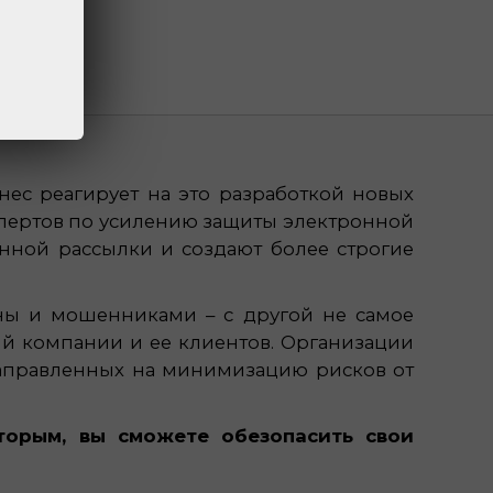
нес реагирует на это разработкой новых
спертов по усилению защиты электронной
нной рассылки и создают более строгие
ны и мошенниками – с другой не самое
й компании и ее клиентов. Организации
направленных на минимизацию рисков от
торым, вы сможете обезопасить свои