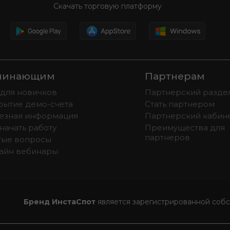
Скачать торговую платформу
чинающим
Партнерам
 для новичков
Партнерский разде
рытие демо-счета
Стать партнером
езная информация
Партнерский кабин
начать работу
Преимущества для
партнеров
тые вопросы
айн вебинары
Бренд ИнстаСпот
является зарегистрированной соб