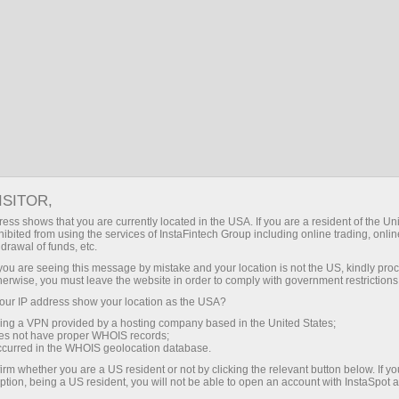
форма
Пополнить / Снять
нсовые рынки
Партнерам
Форум
О 
е распространенных
ISITOR,
дый день сотни крупных
ess shows that you are currently located in the USA. If you are a resident of the Uni
ibited from using the services of InstaFintech Group including online trading, online
 подвергаются фишинг-
drawal of funds, etc.
k you are seeing this message by mistake and your location is not the US, kindly pro
herwise, you must leave the website in order to comply with government restrictions
ur IP address show your location as the USA?
sing a VPN provided by a hosting company based in the United States;
oes not have proper WHOIS records;
occurred in the WHOIS geolocation database.
irm whether you are a US resident or not by clicking the relevant button below. If y
ption, being a US resident, you will not be able to open an account with InstaSpot 