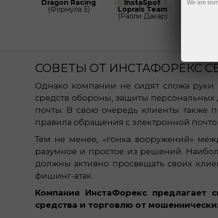
Dragon Racing
InstaSpot
We are sorr
(Формула Е)
Loprais Team
(Ралли Дакар)
СОВЕТЫ ОТ ИНСТАФОРЕКС 
Однако компании не сидят сложа руки: 
средств обороны, защиты персональных 
почты. В свою очередь клиенты также 
правила обращения с электронной почто
Тем не менее, «гонка вооружений» ме
разумное и простое из решений. Наибо
должны активно просвещать своих клие
фишинг-атак.
Компания ИнстаФорекс предлагает с
средства и торговлю от мошеннических