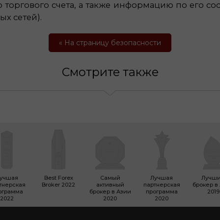
торгового счета, а также информацию по его со
х сетей).
« На страницу безопасности
Смотрите также
учшая
Best Forex
Самый
Лучшая
Лучш
тнерская
Broker 2022
активный
партнерская
брокер в
ограмма
брокер в Азии
программа
2019
2022
2020
2020