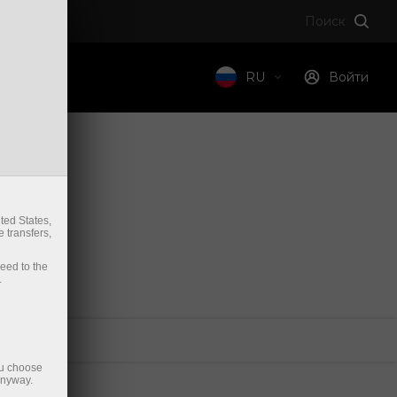
Поиск
компании
RU
Войти
ted States,
 transfers,
ceed to the
.
ou choose
anyway.