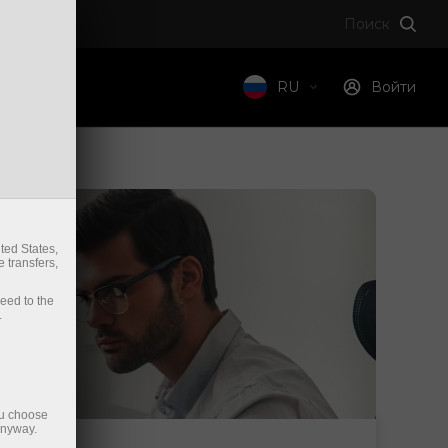
Поиск
компании
RU
Войти
ted States,
 transfers,
ceed to the
.
ou choose
anyway.