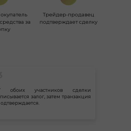
окупатель
Трейдер-продавец
средства за
подтверждает сделку
упку
3
У обоих участников сделки
списывается залог, затем транзакция
подтверждается.