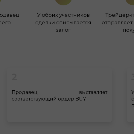
одавец
У обоих участников
Трейдер-п
 его
сделки списывается
отправляет 
залог
пок
2
Продавец выставляет
соответствующий ордер BUY.