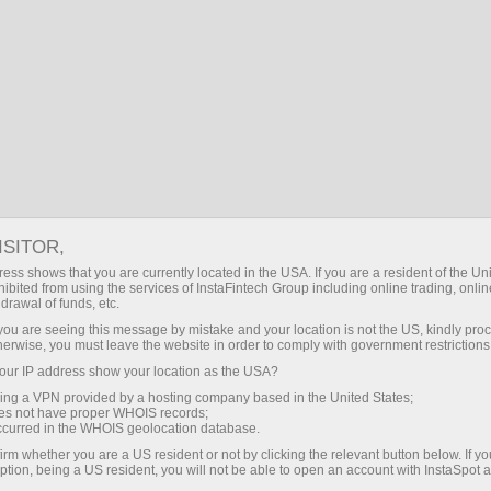
форма
Пополнить / Снять
нсовые рынки
Партнерам
Форум
О 
овля
ISITOR,
ess shows that you are currently located in the USA. If you are a resident of the Uni
ibited from using the services of InstaFintech Group including online trading, online
овая сделка»
drawal of funds, etc.
которое дословно
k you are seeing this message by mistake and your location is not the US, kindly pro
herwise, you must leave the website in order to comply with government restrictions
онимать принцип
й трейдер, вне
ur IP address show your location as the USA?
еятельности, которым
sing a VPN provided by a hosting company based in the United States;
oes not have proper WHOIS records;
occurred in the WHOIS geolocation database.
irm whether you are a US resident or not by clicking the relevant button below. If y
ption, being a US resident, you will not be able to open an account with InstaSpot 