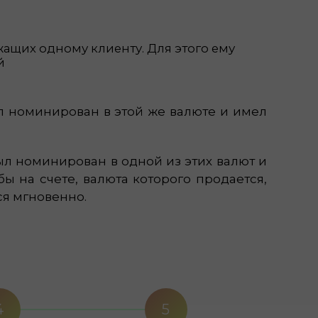
ащих одному клиенту. Для этого ему
й
л номинирован в этой же валюте и имел
ыл номинирован в одной из этих валют и
ы на счете, валюта которого продается,
ся мгновенно.
4
5