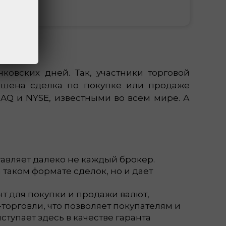
ковских дней. Так, участники торговой
ершена сделка по покупке или продаже
AQ и NYSE, известными во всем мире. А
тавляет далеко не каждый брокер.
таком формате сделок, но и дает
нт для покупки и продажи валют,
торговли, что позволяет покупателям и
тупает здесь в качестве гаранта