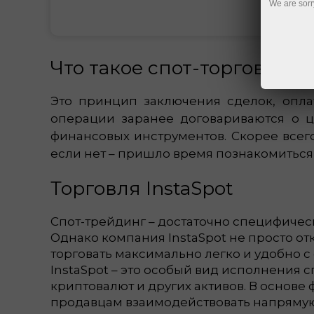
We are sorr
Что такое спот-торговля
Это принцип заключения сделок, оплат
операции заранее договариваются о ц
финансовых инструментов. Скорее всег
если нет – пришло время познакомиться
Торговля InstaSpot
Спот-трейдинг – достаточно специфическ
Однако компания InstaSpot не просто от
торговать максимально легко и удобно с 
InstaSpot – это особый вид исполнения 
криптовалют и других активов. В основе
продавцам взаимодействовать напрямую, 