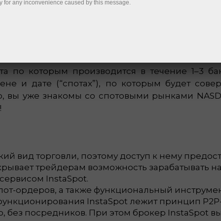
y for any inconvenience caused by this message.
Открыть торговый счет
Открыть демосчет
а по которым производится в течение 1–3 бан
ене и дате (“спотах”), по которым будет сов
о, вы уже знакомы со спотовыми рынками NASD
!
ий вид торговли, поэтому доступ к нему предос
крывает трейдерам возможность зарабатывать на 
сервисом InstaSpot.
спот-ордеров, а также функциональный инструме
 функционирования InstaSpot лежит принцип P2P-
без посредников. При этом брокер InstaSpot выс