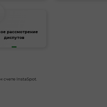
ное рассмотрение
диспутов
м счете InstaSpot.