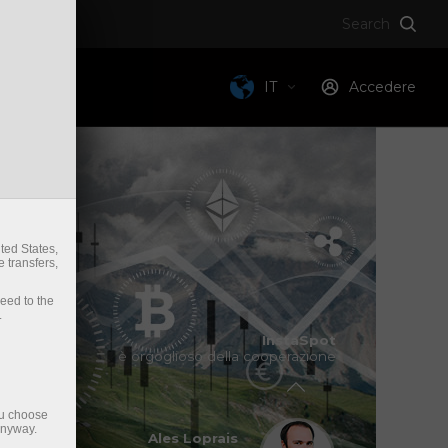
Search
 siamo
IT
Accedere
Vladimir Moravcik
ted States,
Due volte campione del mondo di
 transfers,
Enfusion 2017/2018
ceed to the
.
Ales Loprais
InstaSpot
è orgoglioso della cooperazione
Il partecipante annuale del
leggendario Rally Dakar
ou choose
anyway.
Viswanathan Anand