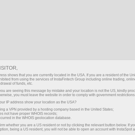
ading
Ricaricare / Prelevare
er trader
Per partner
Fai una pausa
Chi
ding
ISITOR,
ess shows that you are currently located in the USA. If you are a resident of the Uni
una
ibited from using the services of InstaFintech Group including online trading, online
 le sue
drawal of funds, etc.
ri globali.
k you are seeing this message by mistake and your location is not the US, kindly pro
e di trading
herwise, you must leave the website in order to comply with government restrictions
rading
ur IP address show your location as the USA?
uito
sing a VPN provided by a hosting company based in the United States;
tivi di
oes not have proper WHOIS records;
occurred in the WHOIS geolocation database.
irm whether you are a US resident or not by clicking the relevant button below. If y
ption, being a US resident, you will not be able to open an account with InstaSpot 