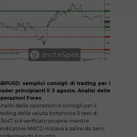
Forecast
BPUSD: semplici consigli di trading per i
EURUSD
rader principianti il 3 agosto. Analisi delle
trader 
perazioni Forex
operaz
nalisi delle operazioni e consigli per il
Analisi
rading della valuta britannica Il test di
trading
,3447 si è verificato proprio mentre
si è ve
'indicatore MACD iniziava a salire da zero,
MACD i
confermando il punto
confer