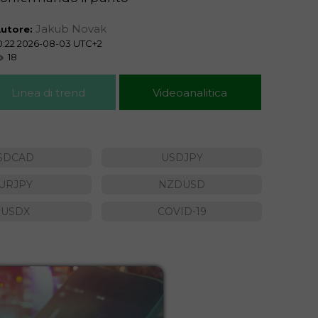
Jakub Novak
utore:
Autore
0:22 2026-08-03 UTC+2
09:26 2
18
15
Linea di trend
Videoanalitica
SDCAD
USDJPY
URJPY
NZDUSD
#USDX
COVID-19