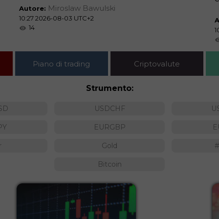
Miroslaw Bawulski
Autore:
10:27 2026-08-03 UTC+2
A
14
1
Piano di trading
Criptovalute
Strumento:
SD
USDCHF
U
PY
EURGBP
E
r
Gold
Bitcoin