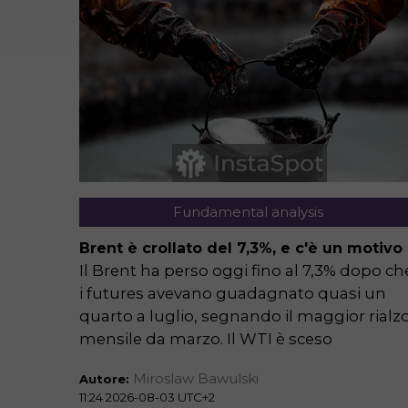
Fundamental analysis
g per i
Brent è crollato del 7,3%, e c'è un motivo
si delle
Il Brent ha perso oggi fino al 7,3% dopo ch
i futures avevano guadagnato quasi un
il
quarto a luglio, segnando il maggior rialz
di
mensile da marzo. Il WTI è sceso
Miroslaw Bawulski
Autore:
zero,
11:24 2026-08-03 UTC+2