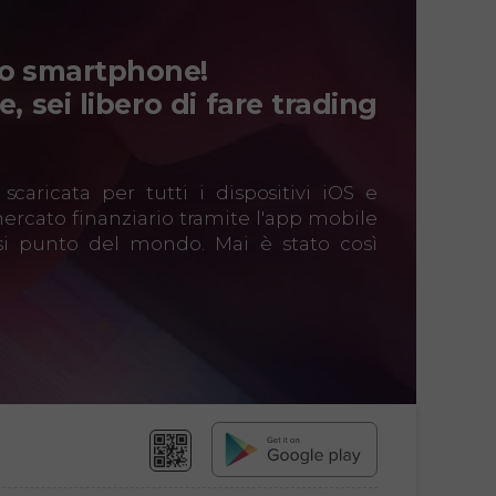
uo smartphone!
, sei libero di fare trading
caricata per tutti i dispositivi iOS e
mercato finanziario tramite l'app mobile
si punto del mondo. Mai è stato così