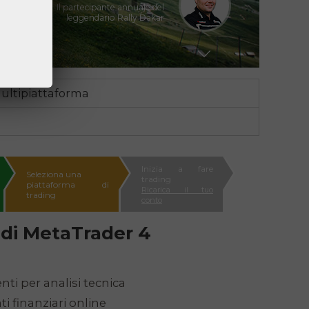
Il XV esimo campione del mondo
di scacchi
emo
Vladimir Moravcik
Due volte campione del mondo di
Enfusion 2017/2018
ultipiattaforma
Ales Loprais
Il partecipante annuale del
leggendario Rally Dakar
Inizia a fare
Seleziona una
trading
piattaforma di
Ricarica il tuo
trading
conto
 di
MetaTrader 4
nti per analisi tecnica
ti finanziari online