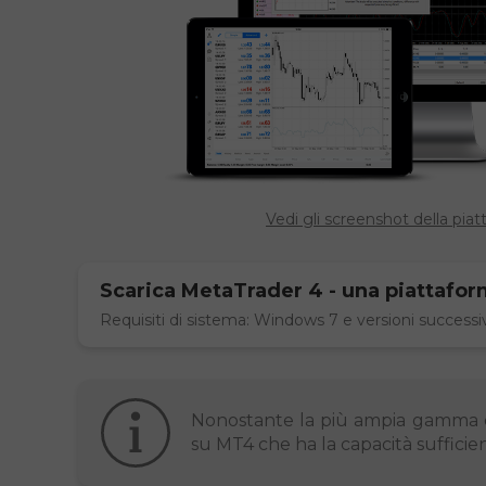
Vedi gli screenshot della pia
Scarica
MetaTrader 4
- una piattafor
Requisiti di sistema: Windows 7 e versioni successi
Nonostante la più ampia gamma di 
su MT4 che ha la capacità sufficie