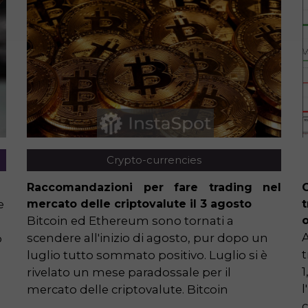
Crypto-currencies
Raccomandazioni per fare trading nel
G
e
mercato delle criptovalute il 3 agosto
t
Bitcoin ed Ethereum sono tornati a
o
A
scendere all'inizio di agosto, pur dopo un
o
t
luglio tutto sommato positivo. Luglio si è
1
rivelato un mese paradossale per il
l
mercato delle criptovalute. Bitcoin