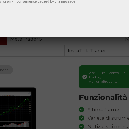
y for any inconvenience caused by this message.
Registra un conto personale
 di fondi
Apri un conto di trading
Apri un conto d
MetaTrader 5
M
InstaTick Trader
hone
Apri un conto di
trading
Apri un altro conto
Funzionalità
9 time frame
Varietà di strume
Notizie sui merca