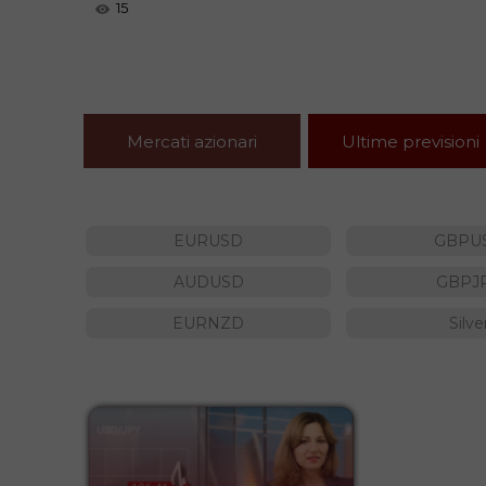
15
Mercati azionari
Ultime previsioni
EURUSD
GBPU
AUDUSD
GBPJ
EURNZD
Silve