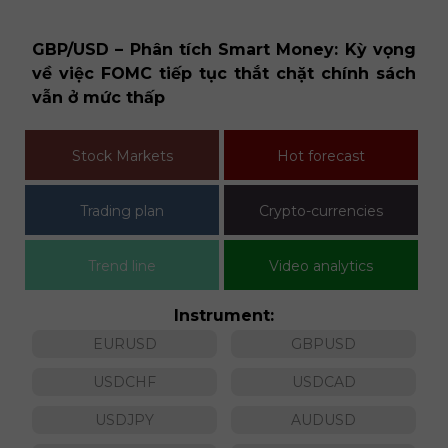
Technical analysis
và
GBP/USD – Phân tích Smart Money: Kỳ vọng
E
về việc FOMC tiếp tục thắt chặt chính sách
US
vẫn ở mức thấp
Stock Markets
Hot forecast
Trading plan
Crypto-currencies
Trend line
Video analytics
Instrument:
EURUSD
GBPUSD
USDCHF
USDCAD
USDJPY
AUDUSD