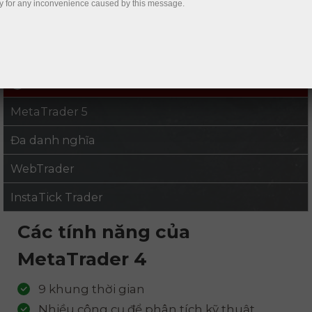
y for any inconvenience caused by this message.
Tiền ký quỹ
Rút tiền
MetaTrader 4
MetaTrader 5
Đa danh nghĩa
WebTrader
InstaTick Trader
Các tính năng của
MetaTrader 4
9 khung thời gian
Nhiều công cụ để phân tích kỹ thuật