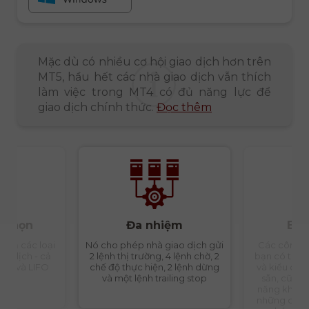
Mặc dù có nhiều cơ hội giao dịch hơn trên
MT5, hầu hết các nhà giao dịch vẫn thích
làm việc trong MT4 có đủ năng lực để
giao dịch chính thức.
Đọc thêm
a chọn
Đa nhiệm
Bộ 
t cả các loại
Nó cho phép nhà giao dịch gửi
Các công cụ
o dịch - cả
2 lệnh thị trường, 4 lệnh chờ, 2
bạn có thể 
i ro và LIFO
chế độ thực hiện, 2 lệnh dừng
và kiểu dán
và một lệnh trailing stop
sẵn, cũng 
năng không 
những công