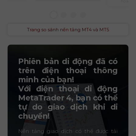
hóa việ
Trang so sánh nền tảng MT4 và MT5
Phiên bản di động đã có
trên điện thoại thông
minh của bạn!
Với điện thoại di động
MetaTrader 4
, bạn có thể
tự do giao dịch khi di
chuyển!
Nền tảng giao dịch có thể được tải