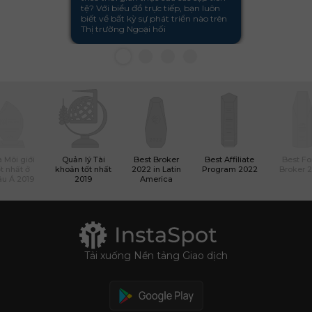
tệ? Với biểu đồ trực tiếp, bạn luôn
biết về bất kỳ sự phát triển nào trên
Thị trường Ngoại hối
 Môi giới
Quản lý Tài
Best Broker
Best Affiliate
Best Fo
t nhất ở
khoản tốt nhất
2022 in Latin
Program 2022
Broker 
u Á 2019
2019
America
Tải xuống Nền tảng Giao dịch