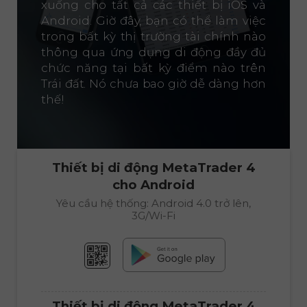
xuống cho tất cả các thiết bị iOS và
Android. Giờ đây, bạn có thể làm việc
trong bất kỳ thị trường tài chính nào
thông qua ứng dụng di động đầy đủ
chức năng tại bất kỳ điểm nào trên
Trái đất. Nó chưa bao giờ dễ dàng hơn
thế!
Thiết bị di động
MetaTrader 4
cho Android
Yêu cầu hệ thống: Android 4.0 trở lên,
3G/Wi-Fi
Thiết bị di động
MetaTrader 4