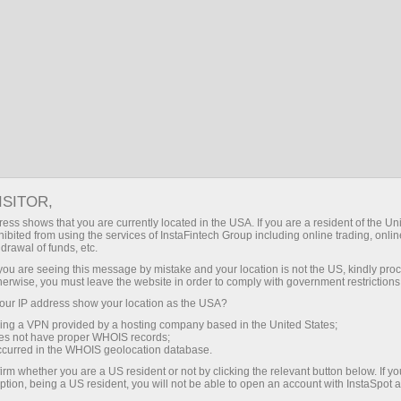
VI
Đăng nhập
Tìm kiếm
Chính
Financial Markets
Điều kiện giao dịch
Sàn
giao dịch
Sàn giao dịch
ISITOR,
Mọi khách hàng của InstaSpot đều được tự do lựa
chọn nền tảng giao dịch phù hợp nhất với nhu cầu
ess shows that you are currently located in the USA. If you are a resident of the Uni
ibited from using the services of InstaFintech Group including online trading, online
của mình để giao dịch trên thị trường tài chính toàn
drawal of funds, etc.
cầu. Ngày nay công ty cung cấp một số loại thiết bị
k you are seeing this message by mistake and your location is not the US, kindly pro
đầu cuối giao dịch phổ biến. Mỗi nền tảng giao dịch
herwise, you must leave the website in order to comply with government restrictions
này đều nhằm mục đích đáp ứng các yêu cầu riêng.
ur IP address show your location as the USA?
Dưới đây, bạn sẽ tìm ra nền tảng nào phù hợp với
các mục tiêu giao dịch cụ thể nhất.
sing a VPN provided by a hosting company based in the United States;
oes not have proper WHOIS records;
occurred in the WHOIS geolocation database.
irm whether you are a US resident or not by clicking the relevant button below. If y
Phương thức gửi / rút tiền
ption, being a US resident, you will not be able to open an account with InstaSpot 