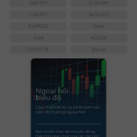
GBPJPY
EURGBP
EURJPY
NZDUSD
EURNZD
Silver
Gold
#USDX
COVID-19
Bitcoin
Ngoại hối
biểu đồ
Cập nhật bất kỳ sự phát triển nào
trên Thị trường Ngoại hối!
Bạn muốn theo dõi chuyển động
theo thời gian thực của các cặp tiền