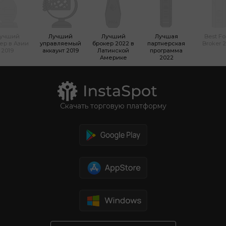
учший
Лучший
Лучший
Лучшая
Best Fo
ер в Азии
управляемый
брокер 2022 в
партнерская
Broker 
2019
аккаунт 2019
Латинской
программа
Америке
2022
Скачать торговую платформу