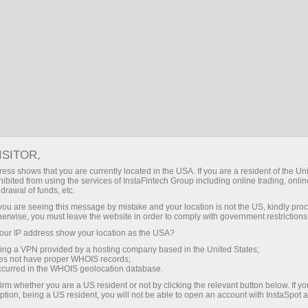
UZ
Kirish
Search
Iqtisodiy taqvim
ISITOR,
Day
Joriy hafta
Navbatdagi hafta
ess shows that you are currently located in the USA. If you are a resident of the Uni
ibited from using the services of InstaFintech Group including online trading, online
drawal of funds, etc.
(UTC 0)
k you are seeing this message by mistake and your location is not the US, kindly pro
herwise, you must leave the website in order to comply with government restrictions
ur IP address show your location as the USA?
sing a VPN provided by a hosting company based in the United States;
авг
авг
авг
авг
авг
авг
oes not have proper WHOIS records;
06
07
08
09
10
11
occurred in the WHOIS geolocation database.
irm whether you are a US resident or not by clicking the relevant button below. If y
ption, being a US resident, you will not be able to open an account with InstaSpot 
чт
пт
сб
вс
пн
вт