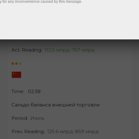
y for any inconvenience caused by this message.
Пятница, 07 августа 2026 г.
Act. Reading:
112.5 млрд;
767 млрд
Time:
02:38
Сальдо баланса внешней торговли
Period:
Июль
Prev. Reading:
125.6 млрд;
859 млрд