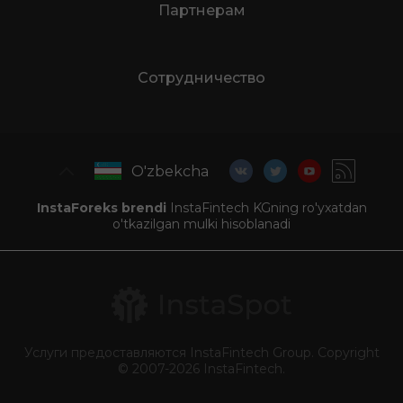
Партнерам
Сотрудничество
O'zbekcha
InstaForeks brendi
InstaFintech KGning ro'yxatdan
o'tkazilgan mulki hisoblanadi
Услуги предоставляются InstaFintech Group. Copyright
© 2007-2026 InstaFintech.