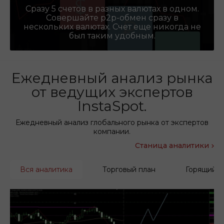
Сразу 5 счетов в разных валютах в одном.
Совершайте p2p-обмен сразу в
нескольких валютах. Счет еще никогда не
был таким удобным.
Ежедневный анализ рынка
от ведущих экспертов
InstaSpot.
Ежедневный анализ глобального рынка от экспертов
компании.
Станица аналитики
Вся аналитика
Торговый план
Горящий п