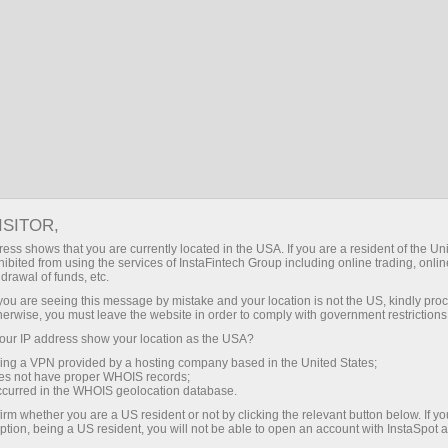
UZ
Kirish
Search
INSTA
SPOT
ЛЕГКО ТОРГОВАТЬ,
ЛЕГКО ОБМЕНИВАТЬ
ISITOR,
Криптовалюты
ess shows that you are currently located in the USA. If you are a resident of the Uni
ibited from using the services of InstaFintech Group including online trading, online
Электронные деньги
drawal of funds, etc.
k you are seeing this message by mistake and your location is not the US, kindly pro
Банковские валюты
herwise, you must leave the website in order to comply with government restrictions
ur IP address show your location as the USA?
Прямой обмен цифровых активов без участия третьих
лиц.
sing a VPN provided by a hosting company based in the United States;
oes not have proper WHOIS records;
Более 40 способов оплаты для совершения сделок.
occurred in the WHOIS geolocation database.
irm whether you are a US resident or not by clicking the relevant button below. If y
ption, being a US resident, you will not be able to open an account with InstaSpot 
ИнстаСпот рынок