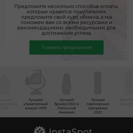
Предложите несколько способов оплаты,
которые нравятся покупателям,
предложите свой курс обмена, а мы
поможем вам со всеми ресурсами и
рекомендациями, необходимыми для
достижения успеха.
Показать предложения
учший
Лучший
Лучший
Лучшая
Best Fo
ер в Азии
управляемый
брокер 2022 в
партнерская
Broker 
2019
аккаунт 2019
Латинской
программа
Америке
2022