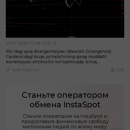
01:27 2025-11-28 UTC--5
RSI dagi ayiq divergentsiyasi (Bearish Divergence)
Cardano'dagi buqa yo'nalishining qisqa muddatli
korreksiyasi ehtimolini ko'rsatmoqda, biroq
kriptovalyutaning umumiy yo'nalishi hali ham yuqoriga
Arief Makmur
508
qarab qolmoqda. Qarshilik 2 : 0.44529 Qarshilik
Станьте оператором
обмена InstaSpot
Станьте оператором на InstaSpot и
предоставьте финансовую свободу
миллионам людей по всему миру.