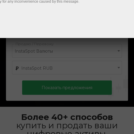
y for any inconvenience caused by this message.
Покупаю / Получаю
InstaSpot Валюты
InstaSpot BTC
Продаю / Перевожу
InstaSpot Валюты
InstaSpot RUB
Показать предложения
Более 40+ способов
купить и продать ваши
цифровые активы.