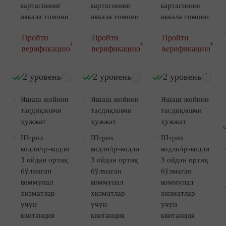
картасининг
картасининг
картасининг
иккала томони
иккала томони
иккала томони
Пройти
Пройти
Пройти
верификацию
верификацию
верификацию
2 уровень
2 уровень
2 уровень
Яшаш жойини
Яшаш жойини
Яшаш жойини
тасдиқловчи
тасдиқловчи
тасдиқловчи
ҳужжат
ҳужжат
ҳужжат
Штрих
Штрих
Штрих
кодли/qr-кодли
кодли/qr-кодли
кодли/qr-кодли
3 ойдан ортиқ
3 ойдан ортиқ
3 ойдан ортиқ
бўлмаган
бўлмаган
бўлмаган
коммунал
коммунал
коммунал
хизматлар
хизматлар
хизматлар
учун
учун
учун
квитанция
квитанция
квитанция