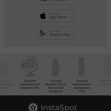
учший
Лучший
Лучший
Лучшая
Best Fo
ер в Азии
управляемый
брокер 2022 в
партнерская
Broker 
2019
аккаунт 2019
Латинской
программа
Америке
2022