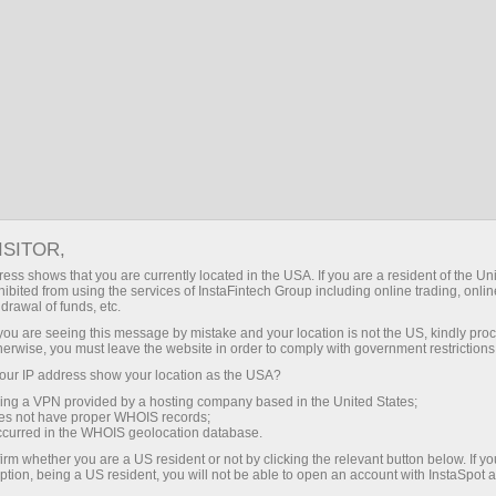
OZ
Кириш
Поиск
Трейдерам
Открытие счета
Финансовые рынки
ISITOR,
Савдо ҳисоб-варағини
ess shows that you are currently located in the USA. If you are a resident of the Uni
верификация қилиш
ibited from using the services of InstaFintech Group including online trading, online
drawal of funds, etc.
k you are seeing this message by mistake and your location is not the US, kindly pro
Вы собираетесь пополнить счет картой или
herwise, you must leave the website in order to comply with government restrictions
банковским переводом? Возможно, вы собираетесь
ur IP address show your location as the USA?
получить 55% или 100% бонус? Для всего этого
sing a VPN provided by a hosting company based in the United States;
oes not have proper WHOIS records;
вам понадобится пройти верификацию счета. Ниже
occurred in the WHOIS geolocation database.
мы расскажем, как ее получить!
irm whether you are a US resident or not by clicking the relevant button below. If y
ption, being a US resident, you will not be able to open an account with InstaSpot 