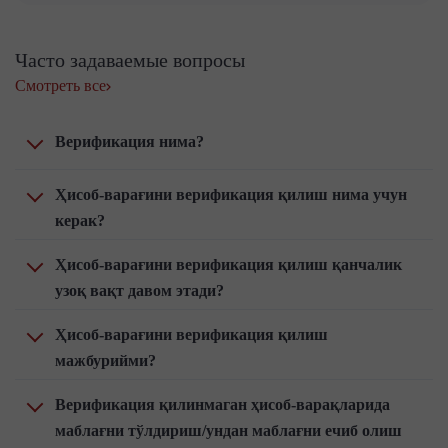
Часто задаваемые вопросы
Смотреть все
Верификация нима?
Ҳисоб-варағини верификация қилиш нима учун
керак?
Ҳисоб-варағини верификация қилиш қанчалик
узоқ вақт давом этади?
Ҳисоб-варағини верификация қилиш
мажбурийми?
Верификация қилинмаган ҳисоб-варақларида
маблағни тўлдириш/ундан маблағни ечиб олиш