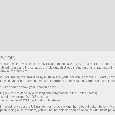
OZ
Кириш
Поиск
Финансовые рынки
Аналитика
USD/RUB янгиликлари
ISITOR,
АНАЛИЗ КУРСА USD/RUB
ess shows that you are currently located in the USA. If you are a resident of the Uni
ibited from using the services of InstaFintech Group including online trading, online
drawal of funds, etc.
k you are seeing this message by mistake and your location is not the US, kindly pro
Ҳисоб-варағини тўлдириш
Снят
herwise, you must leave the website in order to comply with government restrictions
ur IP address show your location as the USA?
sing a VPN provided by a hosting company based in the United States;
oes not have proper WHOIS records;
occurred in the WHOIS geolocation database.
irm whether you are a US resident or not by clicking the relevant button below. If y
ption, being a US resident, you will not be able to open an account with InstaSpot 