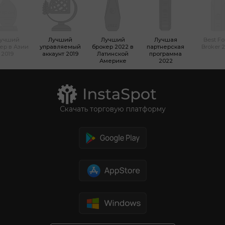
учший
Лучший
Лучший
Лучшая
Best Fo
ер в Азии
управляемый
брокер 2022 в
партнерская
Broker 
2019
аккаунт 2019
Латинской
программа
Америке
2022
Скачать торговую платформу