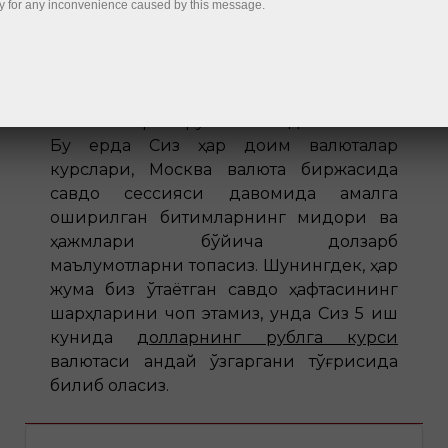
Россия рубли ва Америка миллий
y for any inconvenience caused by this message.
валютаси кусларининг тебранишлари
трейдерларнинг эътиборисиз қола
олмайди, шу муносабат билан Сизга ҳар
куни янгиланиб борадиган «USD/RUB
янгиликлари» рукнини тақдим этамиз.
Бу ерда Сиз ҳар доим валюталар
курслари, Москва валюта биржасида
савдо сессияси давомида амалга
оширилган битимларнинг миқдори ва
ҳажмлари бўйича долзарб
маълумотларни топасиз. Шунингдек, ҳар
жума биз ўтаётган савдо ҳафтасининг
шарҳларини чоп этамиз, унда Сиз 5 иш
кунида
долларнинг рублга курси
валютаси қандай ўзгаргани тўғрисида
билиб оласиз.