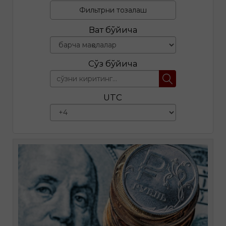
Фильтрни тозалаш
Вақт бўйича
Сўз бўйича
UTC