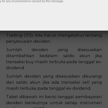
y for any inconvenience caused by this message.
Buka akun demo
Penarikan uang
Trading CFD, kita harus mengetahui tentang
penyesuaian deviden.
Jumlah deviden yang disesuaikan
ditambahkan kedalam saldo akun jika
transaksi buy masih terbuka pada tanggal ex-
dividend.
Jumlah deviden yang disesuaikan dikurangi
dari saldo akun jika ada transaksi sell yang
masih terbuka pada tanggal ex-dividend.
Tabel dibawah ini berisi tanggal pembayaran
deviden berikutnya untuk setiap instrumen