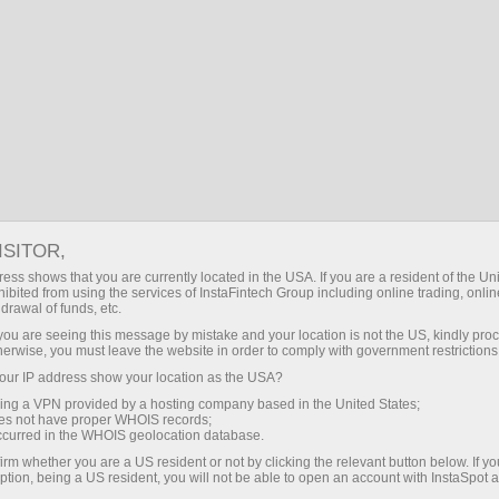
ID
Masuk
Cari
Financial Markets
Kalkulator deviden
Dividend calculator
ISITOR,
ess shows that you are currently located in the USA. If you are a resident of the Uni
Bagian ini akan membantu mereka yang
ibited from using the services of InstaFintech Group including online trading, online
melakukan trading CFD. Halaman ini berisi
drawal of funds, etc.
daftar dividen dan informasi tanggal
k you are seeing this message by mistake and your location is not the US, kindly pro
pembayaran terdekat pada setiap akun
herwise, you must leave the website in order to comply with government restrictions
trading NYSE.
ur IP address show your location as the USA?
sing a VPN provided by a hosting company based in the United States;
oes not have proper WHOIS records;
occurred in the WHOIS geolocation database.
irm whether you are a US resident or not by clicking the relevant button below. If y
ption, being a US resident, you will not be able to open an account with InstaSpot 
Buka akun trading
Deposit uang