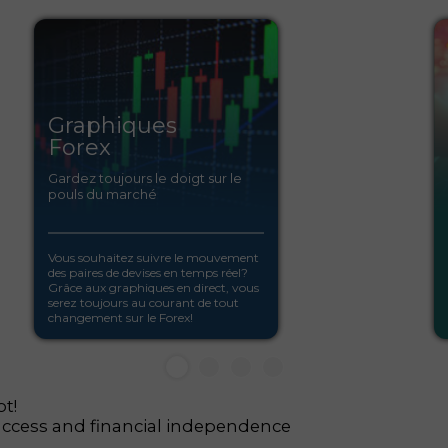
Graphiques
Forex
Gardez toujours le doigt sur le
pouls du marché
Vous souhaitez suivre le mouvement
des paires de devises en temps réel?
Grâce aux graphiques en direct, vous
serez toujours au courant de tout
changement sur le Forex!
t!
uccess and financial independence