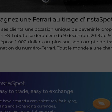
agnez une Ferrari au tirage d’InstaSpot
ses clients une occasion unique de devenir le propri
Ferrari F8 Tributo se déroulera du 9 décembre 2019 au
 dépose 1 000 dollars ou plus sur son compte de tra
ormation du numéro-Ferrari. Tout le monde a une cha
nstaSpot
asy to trade, easy to exchange
 have created a convenient tool for buying,
lling and exchanging currencies,
yptocurrencies and other assets