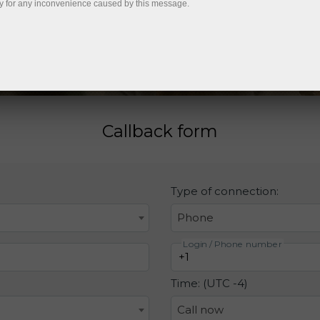
y for any inconvenience caused by this message.
Trading dans le navigateur
l’argent du
pte
Callback form
Type of connection:
Phone
Login / Phone number
Time: (UTC
-4
)
Call now