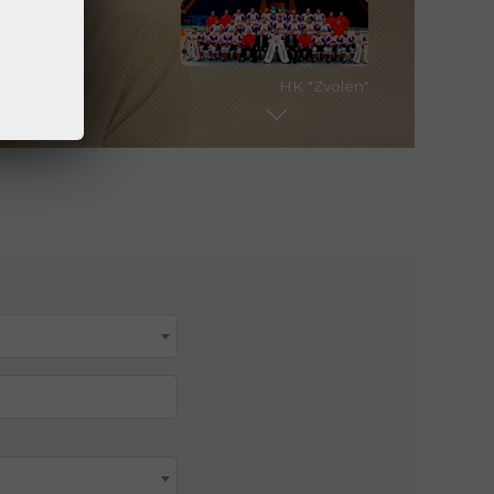
Enregistrer un compte personnel
HK "Zvolen"
Ouvrir un compte de
Ouvrir un compte de
trading
démonstration
FC Borussia Dortmund
Dragon Racing (Formule E)