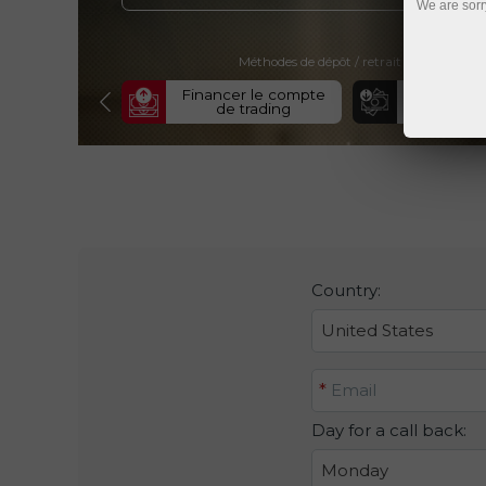
We are sorr
ng
Méthodes de dépôt / retrait de fonds
Financer le compte
Retirer de 
de trading
com
Country:
United States
Email
Day for a call back:
Monday