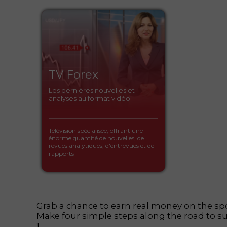
TV Forex
Les dernières nouvelles et
analyses au format vidéo
Télévision spécialisée, offrant une
énorme quantité de nouvelles, de
revues analytiques, d'entrevues et de
rapports
Grab a chance to earn real money on the spo
Make four simple steps along the road to s
1