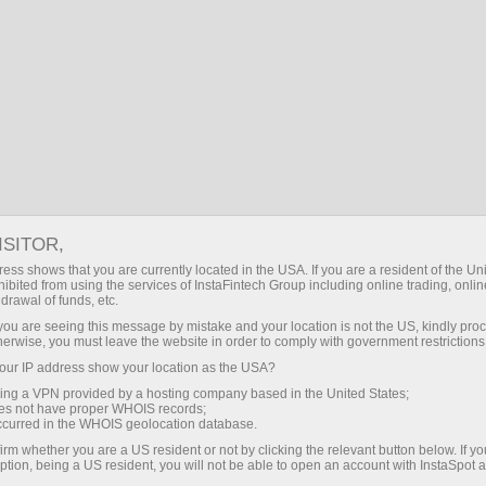
 trading
Déposer / Retirer
Pour les
Pour les
Faites un
traders
partenaires
pause
e -
ISITOR,
ess shows that you are currently located in the USA. If you are a resident of the Uni
ibited from using the services of InstaFintech Group including online trading, online
drawal of funds, etc.
k you are seeing this message by mistake and your location is not the US, kindly pro
hoisir le
herwise, you must leave the website in order to comply with government restrictions
orsque
ur IP address show your location as the USA?
épondre à
sing a VPN provided by a hosting company based in the United States;
talement
oes not have proper WHOIS records;
occurred in the WHOIS geolocation database.
irm whether you are a US resident or not by clicking the relevant button below. If y
ption, being a US resident, you will not be able to open an account with InstaSpot 