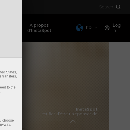
Search
e
A propos
Log
FR
d'InstaSpot
in
FC Borussia Dortmund
ted States,
 transfers,
ceed to the
.
Dragon Racing (Formule E)
InstaSpot
est fier d’être un sponsor de
ou choose
InstaSpot Loprais Team (Dakar)
anyway.