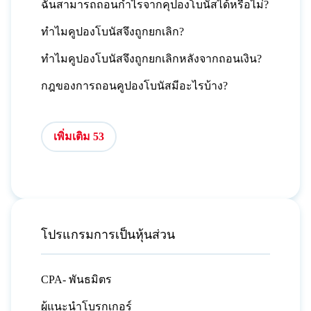
ฉันสามารถถอนกำไรจากคุปองโบนัสได้หรือไม่?
ทำไมคูปองโบนัสจึงถูกยกเลิก?
ทำไมคูปองโบนัสจึงถูกยกเลิกหลังจากถอนเงิน?
กฎของการถอนคูปองโบนัสมีอะไรบ้าง?
เพิ่มเติม 53
โปรแกรมการเป็นหุ้นส่วน
CPA- พันธมิตร
ผู้แนะนำโบรกเกอร์