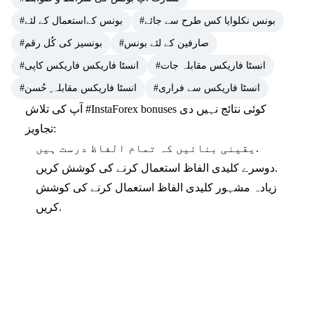
#بونس نکلوایا کس طرح سے جائے
#بونس کےاستعمال کے لئے
#صارفین کے لئے بونس
#بونسیز کی کُل رقم
#انسٹا فاریکس مقابلہ جات
#انسٹا فاریکس فاریکس کاپی
#انسٹا فاریکس سے فراری
#انسٹا فاریکس مقابلہ ِ حُسن
کوئی نتائج نہیں دی
#InstaForex bonuses
آپ کی تلاش
تجاویز:
یقینی بنائیں کہ تمام الفاظ درست ہیں.
دوسرے کلیدی الفاظ استعمال کرنے کی کوشش کریں.
زیادہ مشہور کلیدی الفاظ استعمال کرنے کی کوشش
کریں.