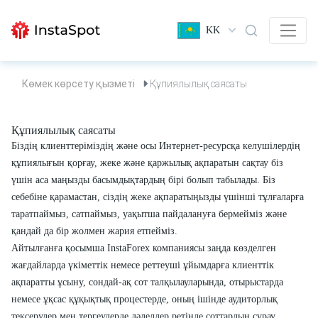
KK
Көмек көрсету қызметі
Құпиялылық саясаты
Құпиялылық саясаты
Біздің клиенттеріміздің және осы Интернет-ресурсқа келушілердің
құпиялығын қорғау, жеке және қаржылық ақпаратын сақтау біз
үшін аса маңызды басымдықтардың бірі болып табылады. Біз
себебіне қарамастан, сіздің жеке ақпаратыңызды үшінші тұлғаларға
таратпаймыз, сатпаймыз, уақытша пайдалануға бермейміз және
қандай да бір жолмен жария етпейміз.
Айтылғанға қосымша InstaForex компаниясы заңда көзделген
жағдайларда үкіметтік немесе реттеуші ұйымдарға клиенттік
ақпаратты ұсыну, сондай-ақ сот талқылауларында, отырыстарда
немесе ұқсас құқықтық процестерде, оның ішінде аудиторлық
тексерулер мен тергеулерде дәлелдер ретінде соттардың сұрау