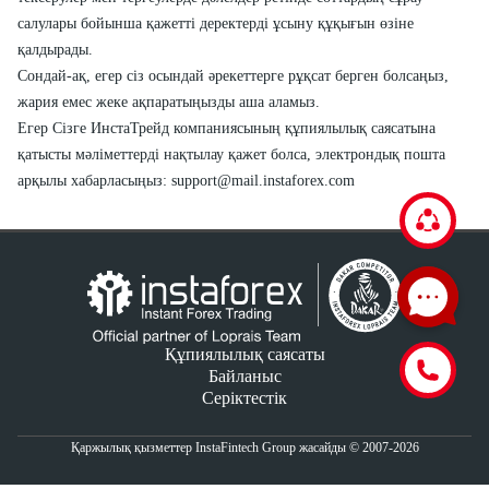
салулары бойынша қажетті деректерді ұсыну құқығын өзіне
қалдырады.
Сондай-ақ, егер сіз осындай әрекеттерге рұқсат берген болсаңыз,
жария емес жеке ақпаратыңызды аша аламыз.
Егер Сізге ИнстаТрейд компаниясының құпиялылық саясатына
қатысты мәліметтерді нақтылау қажет болса, электрондық пошта
арқылы хабарласыңыз:
support@mail.instaforex.com
Құпиялылық саясаты
Байланыс
Серіктестік
Қаржылық қызметтер InstaFintech Group жасайды © 2007-2026