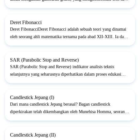
ini. Gambaran tersebut dikenal sebagai Gambaran kelanjutan tren.
Mereka menggambarkan periode konsolidasi pasar ya...
Deret Fibonacci
Deret FibonacciDeret Fibonacci adalah sebuah teori yang dinamai
oleh seorang ahli matematika ternama pada abad XII-XIII. Ia dapat
menggunakan koefisien numerik (deret Fibonacci), yang dalam
gilirannya memainkan peranan penting dalam memperk...
SAR (Parabolic Stop and Reverse)
SAR (Parabolic Stop and Reverse) indikator analisis teknis
selanjutnya yang seharusnya diperhatikan dalam proses edukasi
Forex, adalah sistem stop dan pembalikan parabolis (PSAR).
Indikator ini dikembangkan oleh trader terkenal Welles Wilde...
Candlestick Jepang (I)
Dari mana candlestick Jepang berasal? Bagan candlestick
diperkirakan telah dikembangkan oleh Munehisa Homma, seorang
trader beras Jepang. Ia mengembangkan metode analisis pasar
berjangka untuk memprediksi harga kontrak beras. Metode ini
kem...
Candlestick Jepang (II)