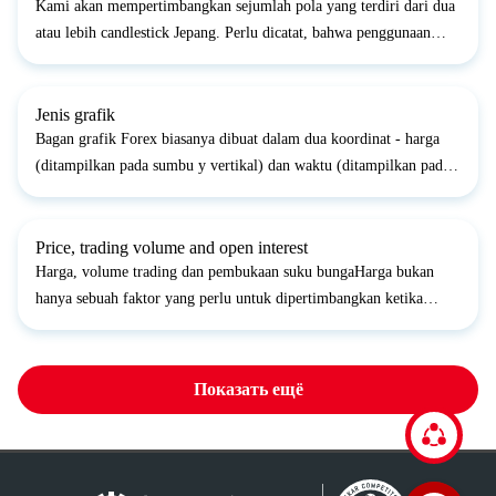
Kami akan mempertimbangkan sejumlah pola yang terdiri dari dua
atau lebih candlestick Jepang. Perlu dicatat, bahwa penggunaan
pola tersebut terbatas di Forex karena mengandaikan bahwa harga
penutupan pada periode trading sebelumnya dan harg...
Jenis grafik
Bagan grafik Forex biasanya dibuat dalam dua koordinat - harga
(ditampilkan pada sumbu y vertikal) dan waktu (ditampilkan pada
sumbu x). Terkadang grafik volume tick juga dibuat di sepanjang
sumbu y.Skala sumbu waktu (juga disebut interval,...
Price, trading volume and open interest
Harga, volume trading dan pembukaan suku bungaHarga bukan
hanya sebuah faktor yang perlu untuk dipertimbangkan ketika
menganalisa pasar Forex. Selain itu nilai tukar mata uang, pada
volume trading juga memainkan peranan penting. Ada syarat...
Показать ещё