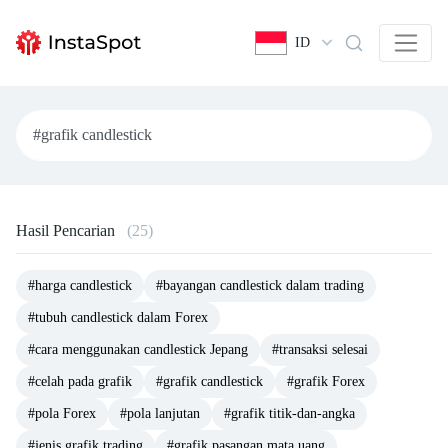
ID
Hasil Pencarian
(25)
#harga candlestick
#bayangan candlestick dalam trading
#tubuh candlestick dalam Forex
#cara menggunakan candlestick Jepang
#transaksi selesai
#celah pada grafik
#grafik candlestick
#grafik Forex
#pola Forex
#pola lanjutan
#grafik titik-dan-angka
#jenis grafik trading
#grafik pasangan mata uang