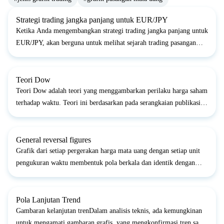
Strategi trading jangka panjang untuk EUR/JPY
Ketika Anda mengembangkan strategi trading jangka panjang untuk
EUR/JPY, akan berguna untuk melihat sejarah trading pasangan
mata uang ini dalam beberapa tahun terakhir.Jadi, jika Anda
melihat pada grafik mingguan EUR/JPY, Anda akan melihat...
Teori Dow
Teori Dow adalah teori yang menggambarkan perilaku harga saham
terhadap waktu. Teori ini berdasarkan pada serangkaian publikasi
Charles H. Dow (1851-1902), seorang jurnalis asal Amerika, editor
pertama 'The Wall Street Journal' dan salah sa...
General reversal figures
Grafik dari setiap pergerakan harga mata uang dengan setiap unit
pengukuran waktu membentuk pola berkala dan identik dengan
berbagai jenis. Beberapa dari pola-pola ini selalu terbentuk pada
grafik sebelum trend berakhir, ketika volume opera...
Pola Lanjutan Trend
Gambaran kelanjutan trenDalam analisis teknis, ada kemungkinan
untuk mengamati gambaran grafis, yang mengkonfirmasi tren saat