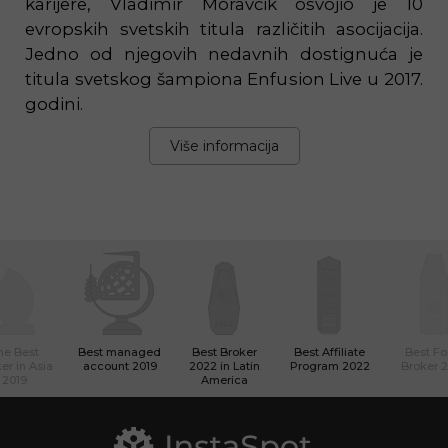
karijere, Vladimir Moravčik osvojio je 10
evropskih svetskih titula različitih asocijacija.
Jedno od njegovih nedavnih dostignuća je
titula svetskog šampiona Enfusion Live u 2017.
godini.
Više informacija
he Best
Best managed
Best Broker
Best Affiliate
Best Fo
er in Asia
account 2019
2022 in Latin
Program 2022
Broker 
2019
America