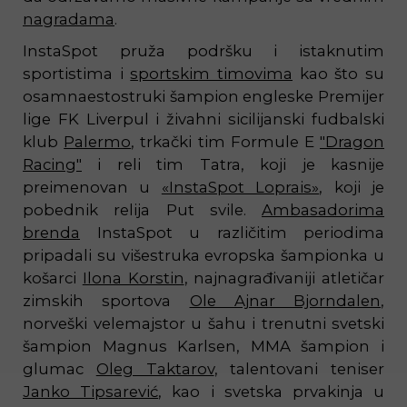
nagradama
.
InstaSpot pruža podršku i istaknutim
sportistima i
sportskim timovima
kao što su
osamnaestostruki šampion engleske Premijer
lige FK Liverpul i živahni sicilijanski fudbalski
klub
Palermo
, trkački tim Formule E
"Dragon
Racing"
i reli tim Tatra, koji je kasnije
preimenovan u
«InstaSpot Loprais»
, koji je
pobednik relija Put svile.
Ambasadorima
brenda
InstaSpot u različitim periodima
pripadali su višestruka evropska šampionka u
košarci
Ilona Korstin
, najnagrađivaniji atletičar
zimskih sportova
Ole Ajnar Bjorndalen
,
norveški velemajstor u šahu i trenutni svetski
šampion Magnus Karlsen, MMA šampion i
glumac
Oleg Taktarov
, talentovani teniser
Janko Tipsarević
, kao i svetska prvakinja u