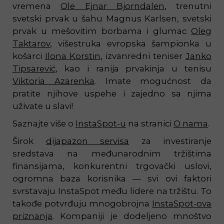
vremena
Ole Ejnar Bjorndalen
, trenutni
svetski prvak u šahu Magnus Karlsen, svetski
prvak u mešovitim borbama i glumac
Oleg
Taktarov
, višestruka evropska šampionka u
košarci
Ilona Korstin
, izvanredni teniser
Janko
Tipsarević
, kao i ranija prvakinja u tenisu
Viktoria Azarenka
. Imate mogućnost da
pratite njihove uspehe i zajedno sa njima
uživate u slavi!
Saznajte više o
InstaSpot-u
na stranici
O nama
.
Širok
dijapazon servisa
za investiranje
sredstava na međunarodnim tržištima
finansijama, konkurentni trgovački uslovi,
ogromna baza korisnika — svi ovi faktori
svrstavaju InstaSpot među lidere na tržištu. To
takođe potvrđuju mnogobrojna
InstaSpot-ova
priznanja
. Kompaniji je dodeljeno mnoštvo