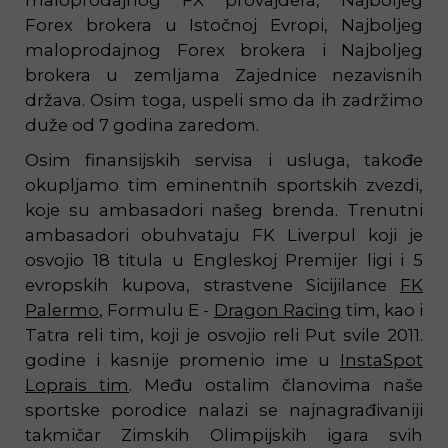
maloprodajnog FX provajdera, Najboljeg
Forex brokera u Istočnoj Evropi, Najboljeg
maloprodajnog Forex brokera i Najboljeg
brokera u zemljama Zajednice nezavisnih
država. Osim toga, uspeli smo da ih zadržimo
duže od 7 godina zaredom.
Osim finansijskih servisa i usluga, takođe
okupljamo tim eminentnih sportskih zvezdi,
koje su ambasadori našeg brenda. Trenutni
ambasadori obuhvataju FK Liverpul koji je
osvojio 18 titula u Engleskoj Premijer ligi i 5
evropskih kupova, strastvene Sicijilance
FK
Palermo
, Formulu E -
Dragon Racing
tim, kao i
Tatra reli tim, koji je osvojio reli Put svile 2011.
godine i kasnije promenio ime u
InstaSpot
Loprais tim
. Među ostalim članovima naše
sportske porodice nalazi se najnagrađivaniji
takmičar Zimskih Olimpijskih igara svih