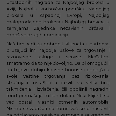
uzastopnih nagrada za Najboljeg brokera u
Aziji, Najbolju korisničku podršku, Najboljeg
brokera u Zapadnoj Evropi, Najboljeg
maloprodajnog brokera i Najboljeg brokera u
zemljama Zajednice nezavisnih država i
mnoštvo drugih nominacija.
Naš tim radi za dobrobit klijenata i partnera,
pružajući im najbolje uslove za trgovanje i
raznovrsne usluge i servise. Međutim,
smatramo da to nije dovoljno. Da bi omogućili
da trgovci dobiju korisne bonuse i poboljšaju
svoje veštine trgovanja bez rizikovanja,
stručnjaci InstaSpot-a razvili su veliki broj
takmičenja i izvlačenja
, čiji godišnji nagradni
fond premašuje milion dolara. Neki klijenti su
već postali vlasnici otmenih automobila.
Nismo se zadržali na tome već smo nastavili
da održavamo masivne kampanje sa vrednim