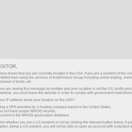
RS
Prijava
Search
ISTORIJAT KOMPANIJE
Preuzmi trgovačku platformu Metatrader
ISITOR,
ess shows that you are currently located in the USA. If you are a resident of the Uni
ibited from using the services of InstaFintech Group including online trading, online
drawal of funds, etc.
k you are seeing this message by mistake and your location is not the US, kindly pro
herwise, you must leave the website in order to comply with government restrictions
ur IP address show your location as the USA?
sing a VPN provided by a hosting company based in the United States;
oes not have proper WHOIS records;
occurred in the WHOIS geolocation database.
irm whether you are a US resident or not by clicking the relevant button below. If y
ption, being a US resident, you will not be able to open an account with InstaSpot 