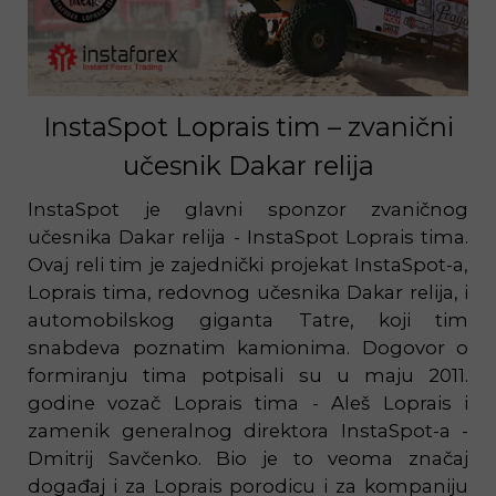
InstaSpot Loprais tim – zvanični
učesnik Dakar relija
InstaSpot je glavni sponzor zvaničnog
učesnika Dakar relija - InstaSpot Loprais tima.
Ovaj reli tim je zajednički projekat InstaSpot-a,
Loprais tima, redovnog učesnika Dakar relija, i
automobilskog giganta Tatre, koji tim
snabdeva poznatim kamionima. Dogovor o
formiranju tima potpisali su u maju 2011.
godine vozač Loprais tima - Aleš Loprais i
zamenik generalnog direktora InstaSpot-a -
Dmitrij Savčenko. Bio je to veoma značaj
događaj i za Loprais porodicu i za kompaniju