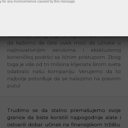
y for any inconvenience caused by this message.
InstaSpot svojim klijentima od 2007. godine
omogućava neprestani pristup Forex tržištu.
Tokom godina smo dali sve od sebe da
zaposlimo i zadržimo stručnjake koji najviše
obećavaju. Zbog toga sa sigurnošću možemo
da kažemo da ćete uvek moći da uživate u
najinovativnijim servisima i ekskluzivnoj
korisničkoj podršci sa ličnim pristupom. Zbog
toga je više od tri miliona klijenata širom sveta
odabralo našu kompaniju. Verujemo da to
najbolje potvrđuje da se nalazimo na pravom
putu!
Trudimo se da stalno premašujemo svoje
granice da biste koristili najpogodnije alate i
ostvarili dobar učinak na finansijskom tržištu.