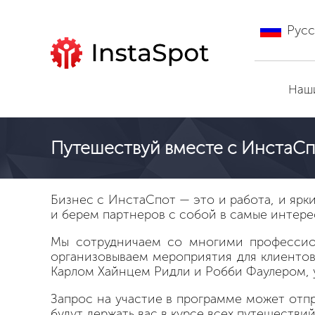
Русс
Перейти на ИнстаСпот
Наш
Путешествуй вместе с ИнстаСп
Бизнес с ИнстаСпот — это и работа, и яр
и берем партнеров с собой в самые интере
Мы сотрудничаем со многими профессио
организовываем мероприятия для клиентов
Карлом Хайнцем Ридли и Робби Фаулером, у
Запрос на участие в программе может отпр
будут держать вас в курсе всех путешествий