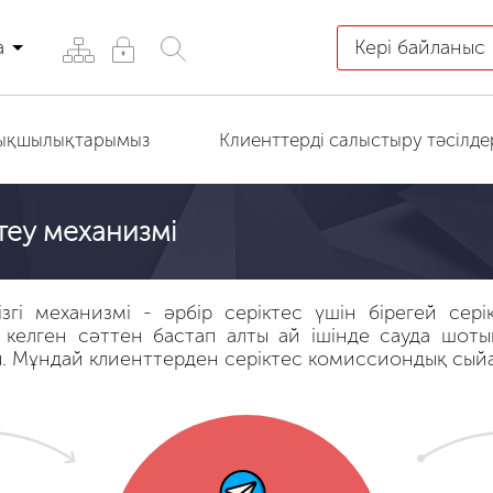
а
Кері байланыс
ртықшылықтарымыз
Клиенттерді салыстыру тәсілде
стеу механизмі
згі механизмі - әрбір серіктес үшін бірегей сері
і келген сәттен бастап алты ай ішінде сауда шо
ды. Мұндай клиенттерден серіктес комиссиондық сыйа