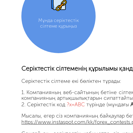
Мұнда серіктестік
сілтеме құрыңыз
Серіктестік сілтеменің құрылымы қанд
Серіктестік сілтеме екі бөліктен тұрады:
Компанияның веб-сайтының бетіне сілтеме
компанияның артықшылықтарын сипаттайты
Серіктестік код
?x=ABC
түрінде (мұндағы
Мысалы, егер сіз компанияның байқаулар бе
https://www.instaspot.com/kk/forex_contests