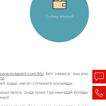
Сыйақы алыңыз!
/www.instaspot.com/kk/
беті немесе, мысалы,
hp
ей коды), негізгі сілтемеге қосылады.
ыңыз келсе, онда оның түрі мынадай болады:
ңыз).