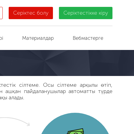
Серіктес болу
Серіктестікке кіру
рі
Материалдар
Вебмастерге
ктестік сілтеме. Осы сілтеме арқылы өтіп,
тын ашқан пайдаланушылар автоматты түрде
қы алады.