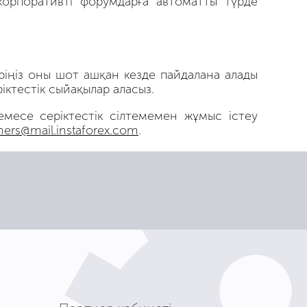
орпоративті форумдарға автоматты түрде
еріңіз оны шот ашқан кезде пайдалана алады
іктестік сыйақылар аласыз.
емесе серіктестік сілтемемен жұмыс істеу
ners@mail.instaforex.com
.