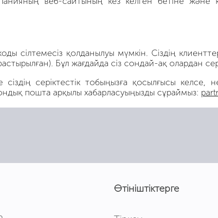
панияның веб-сайтының кез келген бетіне және к
 коды сілтемесіз қолданылуы мүмкін. Сіздің клиентт
астырылған). Бұл жағдайда сіз сондай-ақ олардан сер
сіздің серіктестік тобыңызға қосылғысы келсе, н
ондық пошта арқылы хабарласуыңызды сұраймыз:
part
Өтініштіктерге