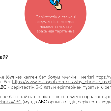
Серіктестік сілтемені
әлеуметтік желілерде
немесе таныстар
арасында таратыңыз
ай?
 (бұл кез келген бет болуы мүмкін - негізгі
https:/
н бет
https://www.instaspot.com/kk/why_choose_us.p
ABC
- серіктестің 3-5 латын әріптерінен тұратын бірег
тіне бағыттайтын серіктестік сілтемесін орналастырғ
.php?x=ABC
(мұнда
АВС
орнына сіздің серіктестік коды