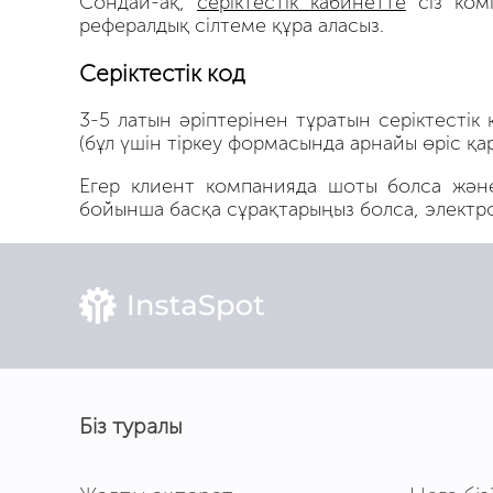
Сондай-ақ,
серіктестік кабинетте
сіз ком
рефералдық сілтеме құра аласыз.
Серіктестік код
3-5 латын әріптерінен тұратын серіктестік
(бұл үшін тіркеу формасында арнайы өріс қар
Егер клиент компанияда шоты болса және 
бойынша басқа сұрақтарыңыз болса, электр
Біз туралы