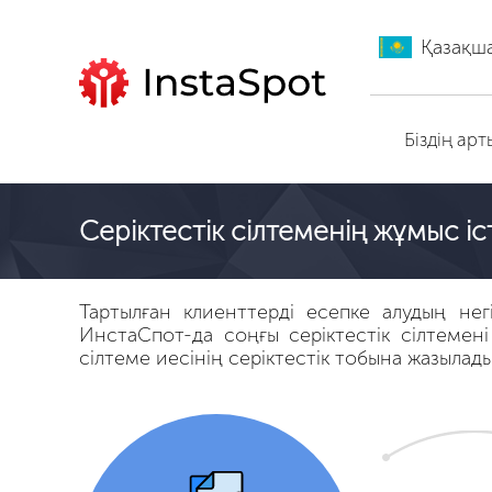
Қазақш
ИнстаСпот-ге өту
Біздің а
Серіктестік сілтеменің жұмыс і
Тартылған клиенттерді есепке алудың негі
ИнстаСпот-да соңғы серіктестік сілтемен
сілтеме иесінің серіктестік тобына жазыла