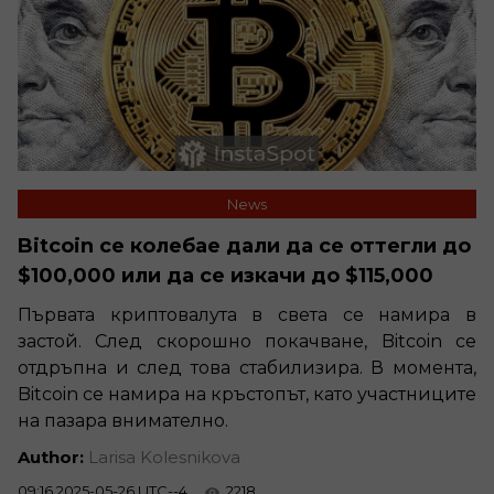
News
Bitcoin се колебае дали да се оттегли до
$100,000 или да се изкачи до $115,000
Първата криптовалута в света се намира в
застой. След скорошно покачване, Bitcoin се
отдръпна и след това стабилизира. В момента,
Bitcoin се намира на кръстопът, като участниците
на пазара внимателно.
Author:
Larisa Kolesnikova
09:16 2025-05-26 UTC--4
2218