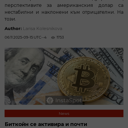
перспективите за американския долар са
нестабилни и наклонени към отрицателни. На
този.
Author:
Larisa Kolesnikova
06:11 2025-09-15 UTC--4
1753
News
Биткойн се активира и почти