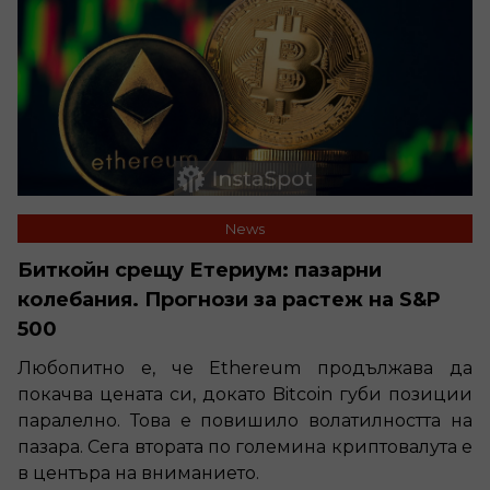
News
Биткойн срещу Етериум: пазарни
колебания. Прогнози за растеж на S&P
500
Любопитно е, че Ethereum продължава да
покачва цената си, докато Bitcoin губи позиции
паралелно. Това е повишило волатилността на
пазара. Сега втората по големина криптовалута е
в центъра на вниманието.