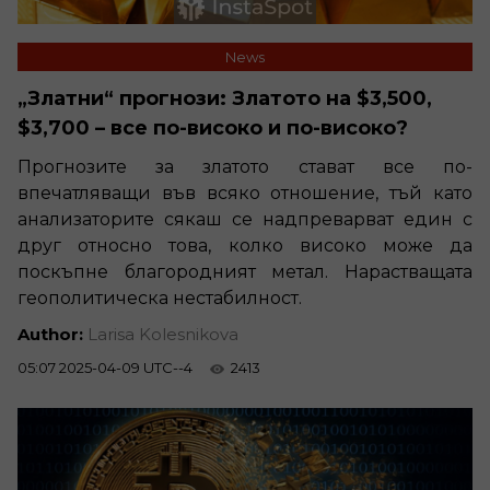
News
„Златни“ прогнози: Златото на $3,500,
$3,700 – все по-високо и по-високо?
Прогнозите за златото стават все по-
впечатляващи във всяко отношение, тъй като
анализаторите сякаш се надпреварват един с
друг относно това, колко високо може да
поскъпне благородният метал. Нарастващата
геополитическа нестабилност.
Author:
Larisa Kolesnikova
05:07 2025-04-09 UTC--4
2413