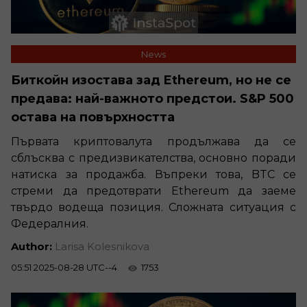
News
Биткойн изостава зад Ethereum, но не се
предава: най-важното предстои. S&P 500
остава на повърхността
Първата криптовалута продължава да се
сблъсква с предизвикателства, основно поради
натиска за продажба. Въпреки това, BTC се
стреми да предотврати Ethereum да заеме
твърдо водеща позиция. Сложната ситуация с
Федералния.
Author:
Larisa Kolesnikova
05:51 2025-08-28 UTC--4
1753