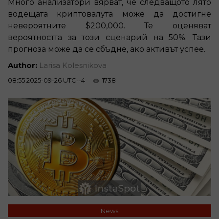
Много анализатори вярват, че следващото лято
водещата криптовалута може да достигне
невероятните $200,000. Те оценяват
вероятността за този сценарий на 50%. Тази
прогноза може да се сбъдне, ако активът успее.
Author:
Larisa Kolesnikova
08:55 2025-09-26 UTC--4
1738
News