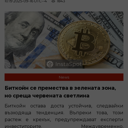
10:19 2025-09-16 UTC--4
1843
News
Биткойн се премества в зелената зона,
но среща червената светлина
Биткойн остава доста устойчив, следвайки
възходяща тенденция. Въпреки това, този
растеж е крехък, предупреждават експерти
инвеститорите. Междувременно,