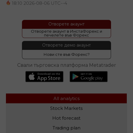
18:10 2026-08-06 UTC--4
Отворете акаунт
Oтворете акаунт в ИнстаФорекс и
печелете във Форекс
Отворете демо акаунт
Нови сте във Форекс?
Свали търговска платформа Metatrader
All analytics
Stock Markets
Hot forecast
Trading plan