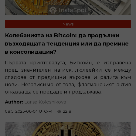
News
Колебанията на Bitcoin: да продължи
възходящата тенденция или да премине
в консолидация?
Първата криптовалута, Биткойн, е изправена
пред значителен натиск, люлеейки се между
спадове от предишни върхове и ралита към
нови. Независимо от това, флагманският актив
отказва да се предаде и продължава.
Author:
Larisa Kolesnikova
08:51 2025-06-04 UTC--4
2218