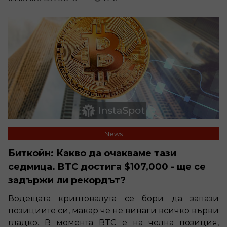
News
Биткойн: Какво да очакваме тази
седмица. BTC достига $107,000 - ще се
задържи ли рекордът?
Водещата криптовалута се бори да запази
позициите си, макар че не винаги всичко върви
гладко. В момента BTC е на челна позиция,