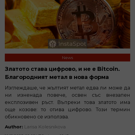
News
Златото става цифрово, и не е Bitcoin.
Благородният метал в нова форма
Изглеждаше, че жълтият метал едва ли може да
ни изненада повече, освен със внезапен
експлозивен ръст. Въпреки това златото има
още козове: то отива цифрово. Този термин
обикновено се използва.
Author:
Larisa Kolesnikova