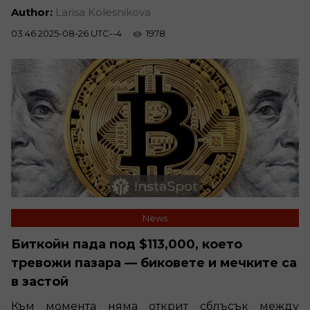
Author:
Larisa Kolesnikova
03:46 2025-08-26 UTC--4
1978
News
Биткойн пада под $113,000, което
тревожи пазара — биковете и мечките са
в застой
Към момента няма открит сблъсък между