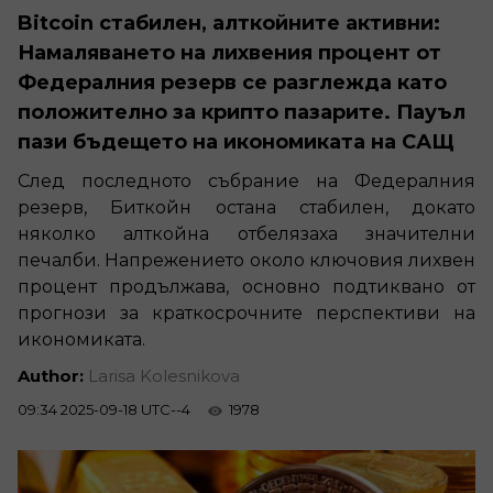
Bitcoin стабилен, алткойните активни:
Намаляването на лихвения процент от
Федералния резерв се разглежда като
положително за крипто пазарите. Пауъл
пази бъдещето на икономиката на САЩ
След последното събрание на Федералния
резерв, Биткойн остана стабилен, докато
няколко алткойна отбелязаха значителни
печалби. Напрежението около ключовия лихвен
процент продължава, основно подтиквано от
прогнози за краткосрочните перспективи на
икономиката.
Author:
Larisa Kolesnikova
09:34 2025-09-18 UTC--4
1978