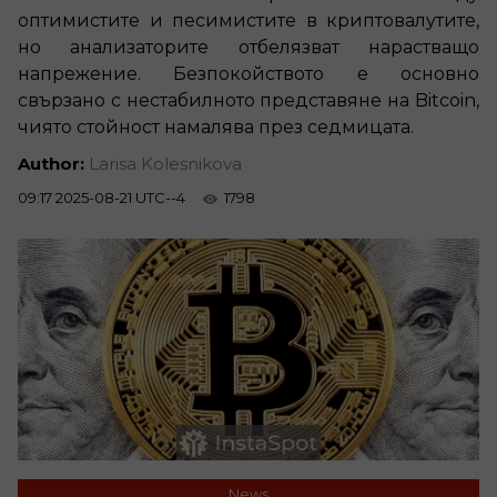
оптимистите и песимистите в криптовалутите,
но анализаторите отбелязват нарастващо
напрежение. Безпокойството е основно
свързано с нестабилното представяне на Bitcoin,
чиято стойност намалява през седмицата.
Author:
Larisa Kolesnikova
09:17 2025-08-21 UTC--4
1798
News