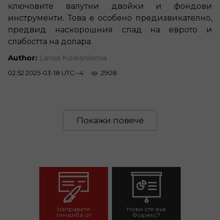
ключовите валутни двойки и фондови
инструменти. Това е особено предизвикателно,
предвид наскорошния спад на еврото и
слабостта на долара.
Author:
Larisa Kolesnikova
02:52 2025-03-18 UTC--4
2908
Покажи повече
Направете
Нови сте във
печалба от
Форекс?