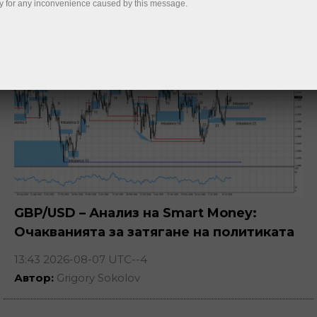
y for any inconvenience caused by this message.
Анализи от днес
GBP/USD – Анализ на Smart Money:
Очакванията за затягане на политиката
на FOMC остават ниски
13:43 2026-08-07 UTC--4
Автор:
Grigory Sokolov