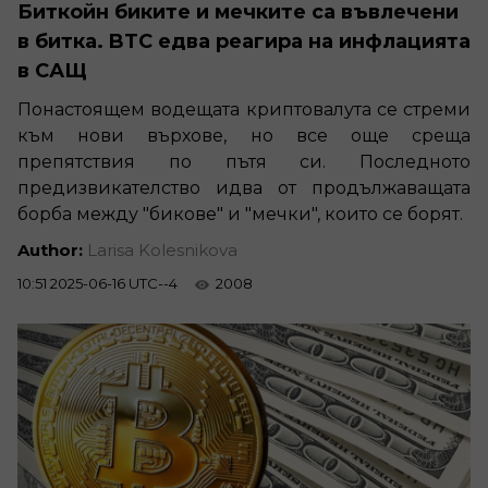
Биткойн биките и мечките са въвлечени
в битка. BTC едва реагира на инфлацията
в САЩ
Понастоящем водещата криптовалута се стреми
към нови върхове, но все още среща
препятствия по пътя си. Последното
предизвикателство идва от продължаващата
борба между "бикове" и "мечки", които се борят.
Author:
Larisa Kolesnikova
10:51 2025-06-16 UTC--4
2008