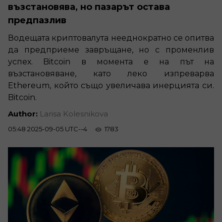
възстановява, но пазарът остава
предпазлив
Водещата криптовалута нееднократно се опитва
да предприеме завръщане, но с променлив
успех. Bitcoin в момента е на път на
възстановяване, като леко изпреварва
Ethereum, който също увеличава инерцията си.
Bitcoin.
Author:
Larisa Kolesnikova
05:48 2025-09-05 UTC--4
1783