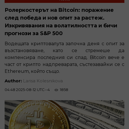
Ролеркостерът на Bitcoin: поражение
след победа и нов опит за растеж.
Изкривявания на волатилността и бичи
прогнози за S&P 500
Водещата криптовалута започна деня с опит за
възстановяване, като се стремеше да
компенсира последния си спад. Bitcoin вече е
част от крипто надпреварата, състезавайки се с
Ethereum, който също.
Author:
Larisa Kolesnikova
04:48 2025-08-12 UTC--4
1858