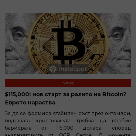
News
$115,000: нов старт за ралито на Bitcoin?
Еврото нараства
За да се формира стабилен ръст през октомври,
водещата криптовалута трябва да пробие
бариерата от 115,000 долара, според
анализаторите от QCP Capital. В момента,