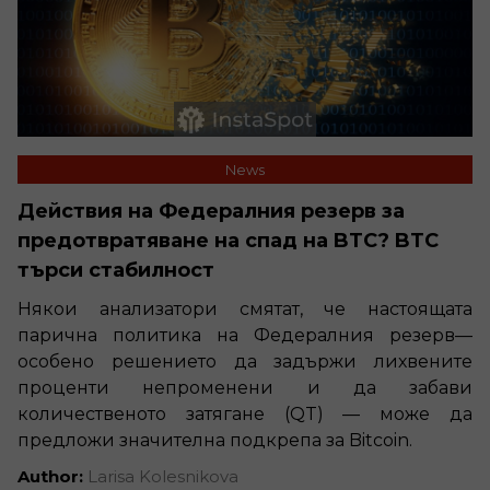
News
Действия на Федералния резерв за
предотвратяване на спад на BTC? BTC
търси стабилност
Някои анализатори смятат, че настоящата
парична политика на Федералния резерв—
особено решението да задържи лихвените
проценти непроменени и да забави
количественото затягане (QT) — може да
предложи значителна подкрепа за Bitcoin.
Author:
Larisa Kolesnikova