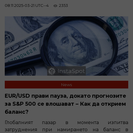
08:11 2025-03-21 UTC--4
2353
News
EUR/USD прави пауза, докато прогнозите
за S&P 500 се влошават – Как да открием
баланс?
Глобалният пазар в момента изпитва
затруднения при намирането на баланс в