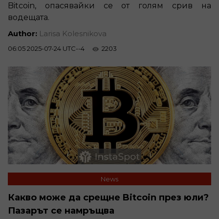
Bitcoin, опасявайки се от голям срив на
водещата.
Author:
Larisa Kolesnikova
06:05 2025-07-24 UTC--4
2203
News
Какво може да срещне Bitcoin през юли?
Пазарът се намръщва