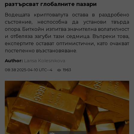
разтърсват глобалните пазари
Водещата криптовалута остава в раздробено
състояние, неспособна да установи твърда
опора. Биткойн изпитва значителна волатилност
и отбеляза загуби тази седмица. Въпреки това,
експертите остават оптимистични, като очакват
постепенно възстановяване.
Author:
Larisa Kolesnikova
08:38 2025-04-10 UTC--4
1963