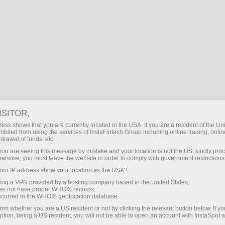
BG
Логин
Търсене
Financial Markets
Analytics
Преглед на Форекс Анализи
ФОРЕКС АНАЛИЗИ И
ISITOR,
ess shows that you are currently located in the USA. If you are a resident of the Uni
ПРЕГЛЕДИ
ibited from using the services of InstaFintech Group including online trading, online
drawal of funds, etc.
k you are seeing this message by mistake and your location is not the US, kindly pro
herwise, you must leave the website in order to comply with government restrictions
Анализи в телеграма
ur IP address show your location as the USA?
sing a VPN provided by a hosting company based in the United States;
oes not have proper WHOIS records;
Имейл абониране
occurred in the WHOIS geolocation database.
irm whether you are a US resident or not by clicking the relevant button below. If y
ption, being a US resident, you will not be able to open an account with InstaSpot 