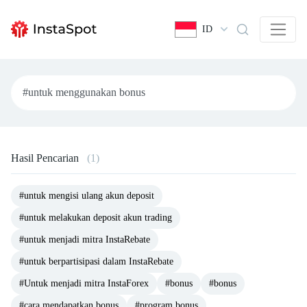
ID
Hasil Pencarian
(1)
#untuk mengisi ulang akun deposit
#untuk melakukan deposit akun trading
#untuk menjadi mitra InstaRebate
#untuk berpartisipasi dalam InstaRebate
#Untuk menjadi mitra InstaForex
#bonus
#bonus
#cara mendapatkan bonus
#program bonus