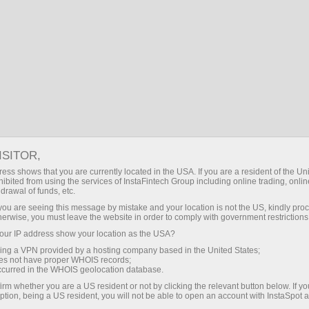
BG
Логин
Търсене
Личен мениджър
ИнстаФорекс
се гордее, че е
спонсор на
ISITOR,
ess shows that you are currently located in the USA. If you are a resident of the Uni
ibited from using the services of InstaFintech Group including online trading, online
Драгън Рейсинг
Екипа на
drawal of funds, etc.
(Формула E)
ИнстаФорекс
k you are seeing this message by mistake and your location is not the US, kindly pro
Лопре
herwise, you must leave the website in order to comply with government restrictions
(Рали Дакар)
ur IP address show your location as the USA?
sing a VPN provided by a hosting company based in the United States;
oes not have proper WHOIS records;
Отворете търговски акаунт
occurred in the WHOIS geolocation database.
irm whether you are a US resident or not by clicking the relevant button below. If y
Отворете демо акаунт
ption, being a US resident, you will not be able to open an account with InstaSpot 