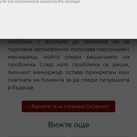
y for any inconvenience caused by this message.
Всеки клиент, който се е сблъскал с
проблем с достъпа до сметката си за
търговия автоматично получава персонален
мениджър, който следи решението на
проблема. След като проблема се реши,
личният мениджър остава прикрепен към
сметката на Клиента за да следи ситуацията
в бъдеще.
« Върнете са на страница Сигурност
Вижте още