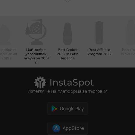
-добрият
Най-добре
Best Broker
Best Affiliate
Best Fo
ер в Азия
управляван
2022 in Latin
Program 2022
Broker 
 2019 г.
акаунт за 2019
America
г.
Изтегляне на платформа за търговия